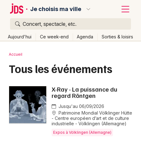
Je choisis ma ville
Concert, spectacle, etc.
Quoi ?
Fermer
Aujourd'hui
Ce week-end
Agenda
Sorties & loisirs
Où ?
Retour
Publier un événement
Accueil
Partout
Près de moi
Changer de lieu
Tous les événements
Bordeaux
Quand ?
Effacer les dates
Colmar
Aujourd'hui
Demain
Ce week-end
Autre
X-Ray - La puissance du
Lille
Grands événements
regard Röntgen
Lyon
Jusqu'au 06/09/2026
Activité & Expérience
Patrimoine Mondial Völklinger Hütte
Marseille
- Centre européen d’art et de culture
Manifestations
industrielle - Völklingen (Allemagne)
Mulhouse
Expos à Völklingen (Allemagne)
Foires & salons