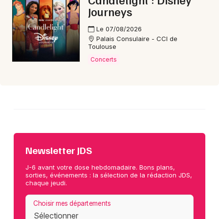
Journeys
Le 07/08/2026
Palais Consulaire - CCI de
Toulouse
Concerts
Newsletter JDS
J-6 avant votre dose hebdomadaire. Bons plans,
sorties, événements : la sélection de la rédaction JDS,
chaque jeudi.
Choisir mes départements