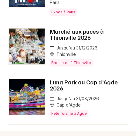
Newsletter des sorties
Paris
Expos à Paris
Artistes en tournée
Actualités
Marché aux puces à
Thionville 2026
Magazine
Jusqu'au 31/12/2026
Thionville
Brocantes à Thionville
Luna Park au Cap d'Agde
2026
Jusqu'au 31/08/2026
Cap d'Agde
Choisir mes départements
Fête foraine à Agde