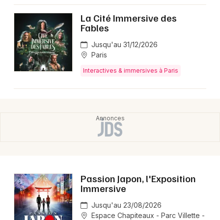
Montpellier
La Cité Immersive des
Spectacles
Nantes
Fables
Concerts
Nice
Jusqu'au 31/12/2026
Paris
Paris
Sports
Interactives & immersives à Paris
Strasbourg
Soirées
Toulouse
Sorties famille
Toutes les villes
Expos
Sorties & loisirs
Passion Japon, l'Exposition
Immersive
Jusqu'au 23/08/2026
Espace Chapiteaux - Parc Villette -