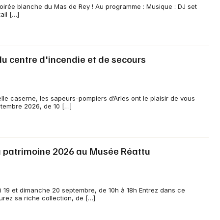
e soirée blanche du Mas de Rey ! Au programme : Musique : DJ set
ail […]
du centre d'incendie et de secours
lle caserne, les sapeurs-pompiers d’Arles ont le plaisir de vous
eptembre 2026, de 10 […]
 patrimoine 2026 au Musée Réattu
i 19 et dimanche 20 septembre, de 10h à 18h Entrez dans ce
z sa riche collection, de […]