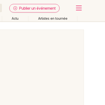
Publier un événement
Actu
Artistes en tournée
Fermer
Effacer les dates
week-end
Autre