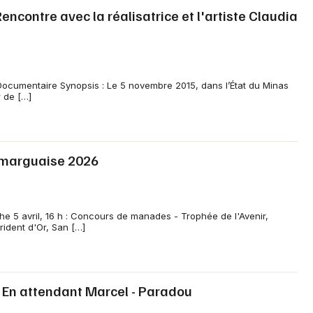
ncontre avec la réalisatrice et l'artiste Claudia
Newsletter des sorties
Documentaire Synopsis : Le 5 novembre 2015, dans l’État du Minas
r de […]
Artistes en tournée
Actus à Arles
amarguaise 2026
Magazine à Arles
 5 avril, 16 h : Concours de manades - Trophée de l'Avenir,
rident d'Or, San […]
- En attendant Marcel - Paradou