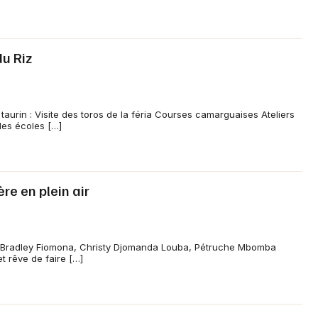
du Riz
taurin : Visite des toros de la féria Courses camarguaises Ateliers
es écoles […]
re en plein air
vec Bradley Fiomona, Christy Djomanda Louba, Pétruche Mbomba
t rêve de faire […]