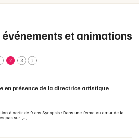
Spectacles
Mulhouse
Concerts
Montpellier
Nantes
Sports
s, événements et animations
Nice
Soirées
Paris
Sorties famille
1
2
3
Strasbourg
Expos
Toulouse
e en présence de la directrice artistique
Sorties & loisirs
Toutes les villes
Manifestations dans les Bouches du
Rhône
ation à partir de 9 ans Synopsis : Dans une ferme au cœur de la
ses pas sur […]
Manifestations en Provence-Alpes-Côte-
d'Azur