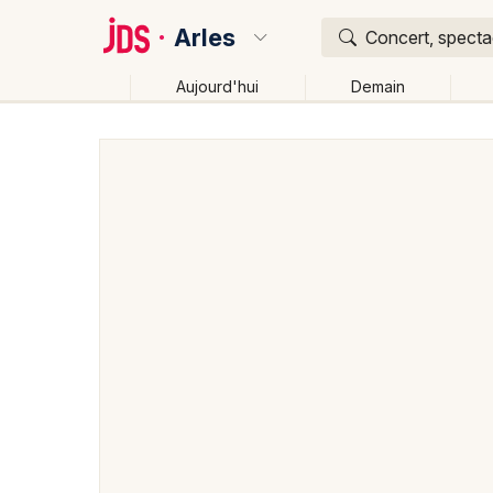
Arles
Concert, spectac
Aujourd'hui
Demain
Quoi ?
Où ?
Arles et alentours
Bouches du Rhône (13)
Proven
Partout
Près de moi
Changer de lieu