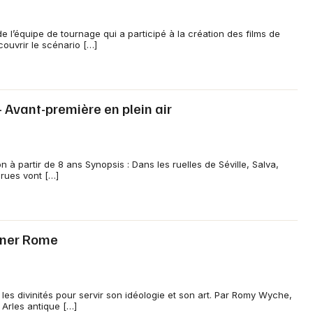
Choisir mes départements
13 - Bouches du Rhône
 l’équipe de tournage qui a participé à la création des films de
ouvrir le scénario […]
Mon email
- Avant-première en plein air
Je m'abonne
 partir de 8 ans Synopsis : Dans les ruelles de Séville, Salva,
rues vont […]
rner Rome
les divinités pour servir son idéologie et son art. Par Romy Wyche,
Arles antique […]