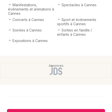
Choisir mes départements
Manifestations,
Spectacles à Cannes
06 - Alpes-Maritimes
événements et animations à
Cannes
Concerts à Cannes
Sport et événements
sportifs à Cannes
Mon email
Soirées à Cannes
Sorties en famille /
enfants à Cannes
Je m'abonne
Expositions à Cannes