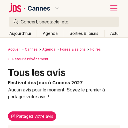
Cannes
Concert, spectacle, etc.
Quoi ?
Fermer
Aujourd'hui
Agenda
Sorties & loisirs
Actu
Où ?
Retour
Publier un événement
Accueil
Cannes
Agenda
Foires & salons
Foires
Cannes et alentours
Alpes-Maritimes (06)
Retour à l'événement
Bordeaux
Provence-Alpes-Côte-d'Azur
Partout
Près de moi
Tous les avis
Changer de lieu
Colmar
Festival des Jeux à Cannes 2027
Quand ?
Effacer les dates
Lille
Grands événements
Aucun avis pour le moment. Soyez le premier à
Aujourd'hui
Demain
Ce week-end
Autre
Lyon
partager votre avis !
Activité & Expérience
Marseille
Manifestations
Partagez votre avis
Mulhouse
Foires & salons