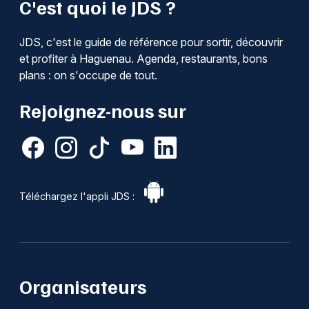
C'est quoi le JDS ?
Recherche globale dans le Grand Est
JDS, c'est le guide de référence pour sortir, découvrir
et profiter à Haguenau. Agenda, restaurants, bons
plans : on s'occupe de tout.
Jeux concours
Rejoignez-nous sur
Newsletter des sorties
Artistes en tournée
Téléchargez l'appli JDS :
Actus à Haguenau
Magazine à Haguenau
Actus tourisme & loisirs
Organisateurs
Restaurants