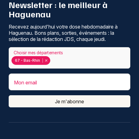
Newsletter : le meilleur à
Montpellier
Haguenau
Spectacles
Nantes
Recevez aujourd'hui votre dose hebdomadaire à
Concerts
Nice
Haguenau. Bons plans, sorties, événements : la
sélection de la rédaction JDS, chaque jeudi.
Paris
Sports
Choisir mes départements
Strasbourg
Soirées
67 - Bas-Rhin
Toulouse
Sorties famille
Toutes les villes
Mon email
Expos
Je m'abonne
Sorties & loisirs
Recherche globale dans le Bas-Rhin
Recherche globale en Alsace