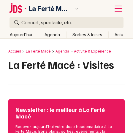
La Ferté Macé
Concert, spectacle, etc.
Quoi ?
Fermer
Aujourd'hui
Agenda
Sorties & loisirs
Actu
Où ?
Retour
Publier un événement
Accueil
La Ferté Macé
Agenda
Activité & Expérience
La Ferté Macé et alentours
Orne (61)
La Ferté Macé : Visites
Bordeaux
Basse-Normandie
Partout
Près de moi
Changer de lieu
Colmar
Quand ?
Effacer les dates
Lille
Grands événements
Aujourd'hui
Demain
Ce week-end
Autre
Lyon
Activité & Expérience
Newsletter : le meilleur à La Ferté
Marseille
Macé
Manifestations
Mulhouse
Recevez aujourd'hui votre dose hebdomadaire à La
Foires & salons
Ferté Macé. Bons plans, sorties, événements : la