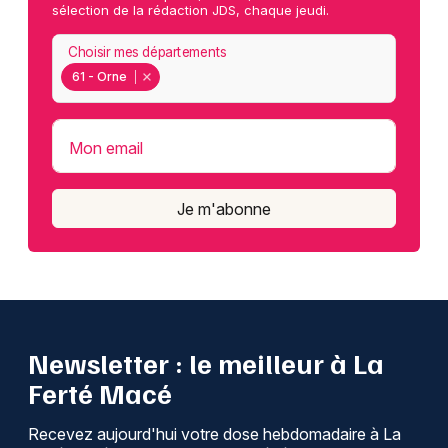
Montpellier
sélection de la rédaction JDS, chaque jeudi.
Spectacles
Nantes
Choisir mes départements
61 - Orne
Concerts
Nice
Paris
Sports
Mon email
Strasbourg
Soirées
Je m'abonne
Toulouse
Sorties famille
Toutes les villes
Expos
Sorties & loisirs
Newsletter : le meilleur à La
Visites dans l' Orne
Ferté Macé
Visites en Basse-Normandie
Recevez aujourd'hui votre dose hebdomadaire à La