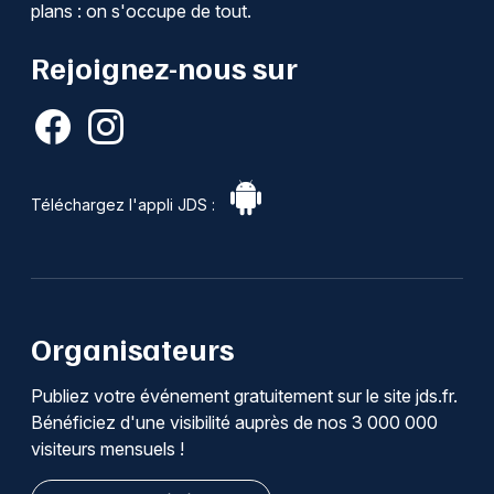
plans : on s'occupe de tout.
Rejoignez-nous sur
Choisir mes départements
61 - Orne
Mon email
Téléchargez l'appli JDS :
Je m'abonne
Organisateurs
Publiez votre événement gratuitement sur le site jds.fr.
Bénéficiez d'une visibilité auprès de nos 3 000 000
visiteurs mensuels !