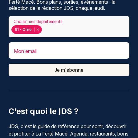
Ferté Macé. Bons plans, sorties, événements : la
Visites en Normandie
sélection de la rédaction JDS, chaque jeudi.
Choisir mes départements
61 - Orne
Newsletter des sorties
Mon email
Artistes en tournée
Je m'abonne
Actus à La Ferté Macé
Magazine à La Ferté Macé
C'est quoi le JDS ?
JDS, c'est le guide de référence pour sortir, découvrir
et profiter à La Ferté Macé. Agenda, restaurants, bons