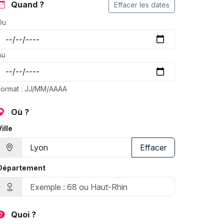
Quand ?
Effacer les dates
Du
Au
Format : JJ/MM/AAAA
Où ?
Ville
Effacer
Département
Quoi ?