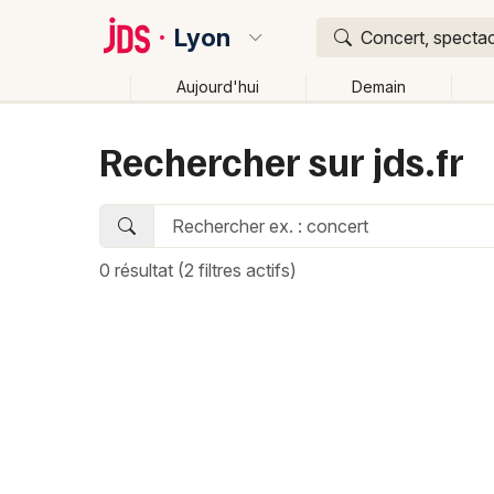
Lyon
Concert, spectac
Aujourd'hui
Demain
Quoi ?
Rechercher sur jds.fr
Où ?
Lyon et alentours
Rhône (69)
Rhône-Alpes
Pa
0 résultat
(2 filtres actifs)
Changer de lieu