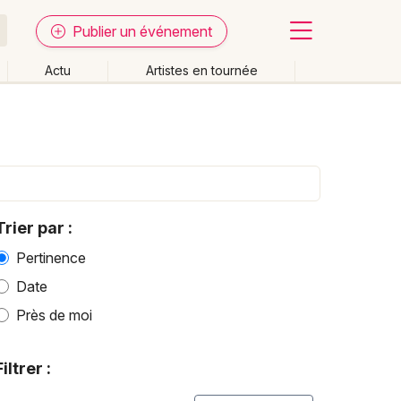
Publier un événement
Actu
Artistes en tournée
Fermer
Effacer les dates
week-end
Autre
Trier par :
Pertinence
Date
Près de moi
Filtrer :