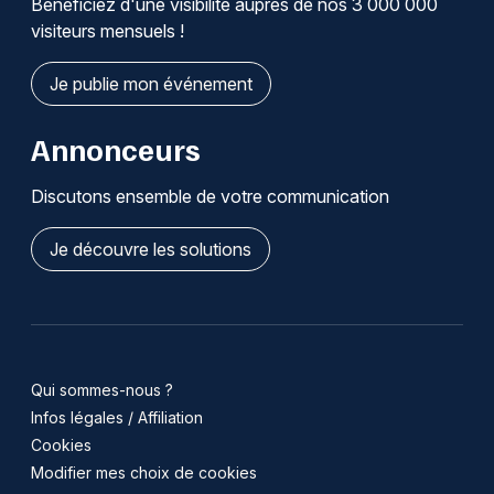
Bénéficiez d'une visibilité auprès de nos 3 000 000
visiteurs mensuels !
Choisir mes départements
Je publie mon événement
69 - Rhône
Annonceurs
Mon email
Discutons ensemble de votre communication
Je m'abonne
Je découvre les solutions
Qui sommes-nous ?
Infos légales / Affiliation
Cookies
Modifier mes choix de cookies