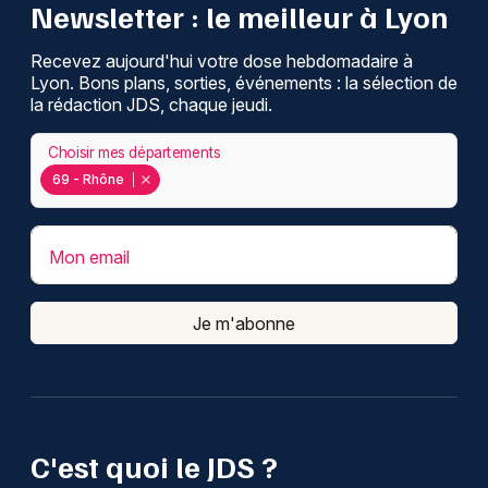
Newsletter : le meilleur à Lyon
Montpellier
Spectacles
Nantes
Recevez aujourd'hui votre dose hebdomadaire à
Lyon. Bons plans, sorties, événements : la sélection de
Concerts
Nice
la rédaction JDS, chaque jeudi.
Paris
Sports
Choisir mes départements
69 - Rhône
Strasbourg
Soirées
Toulouse
Sorties famille
Mon email
Toutes les villes
Expos
Je m'abonne
Sorties & loisirs
Recherche globale dans le Rhône
C'est quoi le JDS ?
Recherche globale en Rhône-Alpes