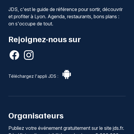
Recherche globale en Auvergne-Rhône-Alpes
JDS, c'est le guide de référence pour sortir, découvrir
et profiter à Lyon. Agenda, restaurants, bons plans :
on s'occupe de tout.
Rejoignez-nous sur
Newsletter des sorties
Artistes en tournée
Actus à Lyon
Téléchargez l'appli JDS :
Magazine à Lyon
Organisateurs
Publiez votre événement gratuitement sur le site jds.fr.