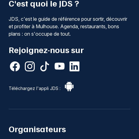
C'est quoi le JDS ?
Recherche globale dans le Grand Est
JDS, c'est le guide de référence pour sortir, découvrir
et profiter à Mulhouse. Agenda, restaurants, bons
plans : on s'occupe de tout.
Jeux concours
Rejoignez-nous sur
Newsletter des sorties
Artistes en tournée
Téléchargez l'appli JDS :
Actus à Mulhouse
Magazine à Mulhouse
Actus tourisme & loisirs
Organisateurs
Restaurants