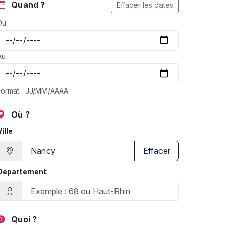
Quand ?
Effacer les dates
Du
Au
Format : JJ/MM/AAAA
Où ?
Ville
Effacer
Département
Quoi ?