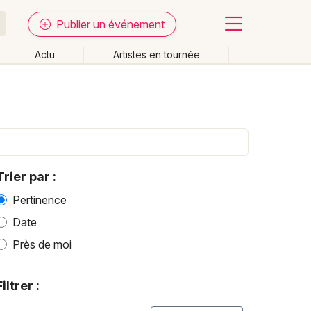
Publier un événement
Actu
Artistes en tournée
Fermer
Effacer les dates
week-end
Autre
Trier par :
Pertinence
Date
Près de moi
Filtrer :