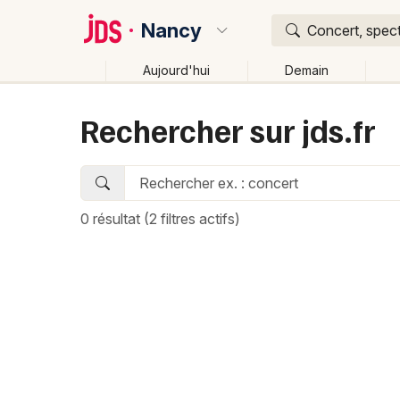
Nancy
Concert, spect
Aujourd'hui
Demain
Quoi ?
Rechercher sur jds.fr
Où ?
Nancy et alentours
Meurthe-et-Moselle (54)
Lorr
0 résultat
(2 filtres actifs)
Changer de lieu