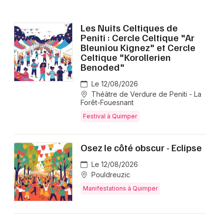
Montpellier
Spectacles
Nantes
Les Nuits Celtiques de
Peniti : Cercle Celtique "Ar
Concerts
Nice
Bleuniou Kignez" et Cercle
Celtique "Korollerien
Paris
Benoded"
Sports
Le 12/08/2026
Strasbourg
Soirées
Théâtre de Verdure de Peniti - La
Forêt-Fouesnant
Toulouse
Sorties famille
Festival à Quimper
Toutes les villes
Expos
Osez le côté obscur - Eclipse
Sorties & loisirs
Le 12/08/2026
Pouldreuzic
Manifestations dans le Finistère
Manifestations à Quimper
Manifestations en Bretagne