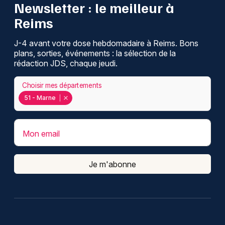
Newsletter : le meilleur à
Montpellier
Reims
Spectacles
Nantes
J-4 avant votre dose hebdomadaire à Reims. Bons
Concerts
Nice
plans, sorties, événements : la sélection de la
rédaction JDS, chaque jeudi.
Paris
Sports
Choisir mes départements
Strasbourg
Soirées
51 - Marne
Toulouse
Sorties famille
Toutes les villes
Mon email
Expos
Je m'abonne
Sorties & loisirs
Recherche globale dans la Marne
Recherche globale en Champagne-Ardenne