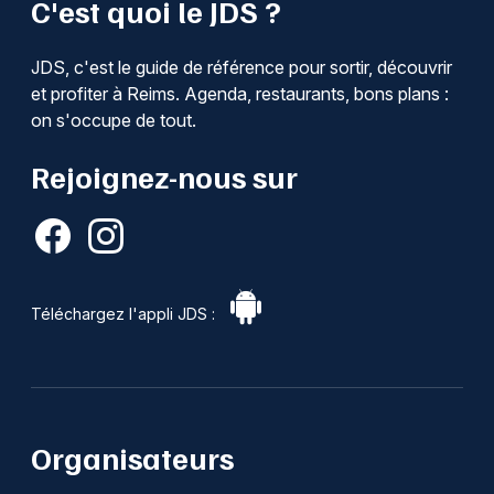
C'est quoi le JDS ?
Recherche globale dans le Grand Est
JDS, c'est le guide de référence pour sortir, découvrir
et profiter à Reims. Agenda, restaurants, bons plans :
on s'occupe de tout.
Newsletter des sorties
Rejoignez-nous sur
Artistes en tournée
Actus à Reims
Téléchargez l'appli JDS :
Magazine à Reims
Organisateurs