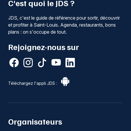
C'est quoi le JDS ?
Recherche globale dans le Grand Est
JDS, c'est le guide de référence pour sortir, découvrir
et profiter à Saint-Louis. Agenda, restaurants, bons
plans : on s'occupe de tout.
Jeux concours
Rejoignez-nous sur
Newsletter des sorties
Artistes en tournée
Téléchargez l'appli JDS :
Actus à Saint-Louis
Magazine à Saint-Louis
Actus tourisme & loisirs
Organisateurs
Restaurants