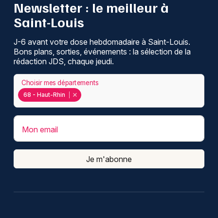
Newsletter : le meilleur à
Montpellier
Saint-Louis
Spectacles
Nantes
J-6 avant votre dose hebdomadaire à Saint-Louis.
Concerts
Nice
Bons plans, sorties, événements : la sélection de la
rédaction JDS, chaque jeudi.
Paris
Sports
Choisir mes départements
Strasbourg
Soirées
68 - Haut-Rhin
Toulouse
Sorties famille
Toutes les villes
Mon email
Expos
Je m'abonne
Sorties & loisirs
Recherche globale dans le Haut-Rhin
Recherche globale en Alsace