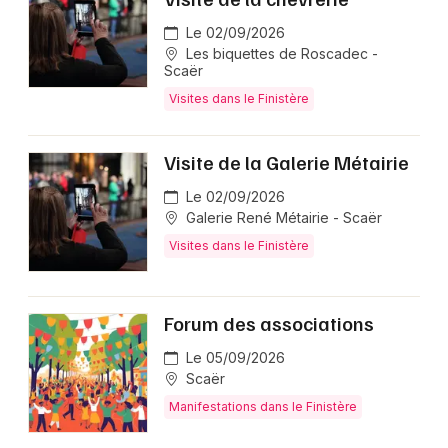
Montpellier
Le 02/09/2026
Spectacles
Nantes
Les biquettes de Roscadec -
Scaër
Concerts
Nice
Visites dans le Finistère
Paris
Sports
Visite de la Galerie Métairie
Strasbourg
Soirées
Le 02/09/2026
Toulouse
Galerie René Métairie - Scaër
Sorties famille
Visites dans le Finistère
Toutes les villes
Expos
Forum des associations
Sorties & loisirs
Le 05/09/2026
Agenda en Bretagne
Scaër
Manifestations dans le Finistère