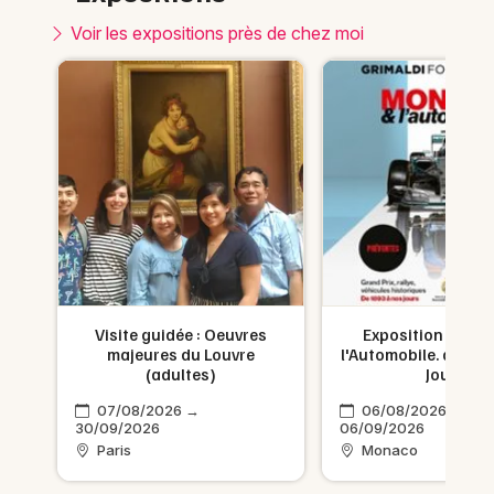
Voir les expositions près de chez moi
Visite guidée : Oeuvres
Exposition Mona
s à
majeures du Louvre
l'Automobile. de 18
(adultes)
Jours
26
07/08/2026 →
06/08/2026 →
30/09/2026
06/09/2026
Paris
Monaco