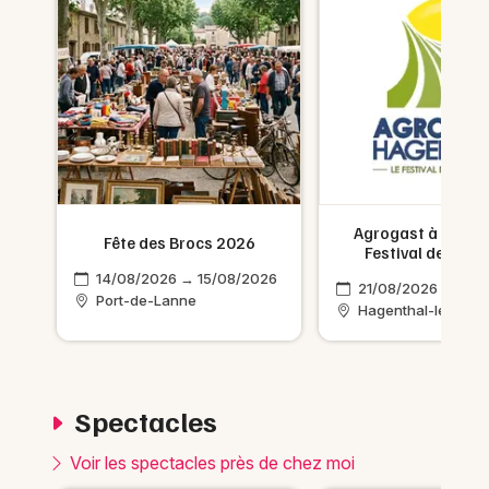
 à
Agrogast à Hagent
Fête des Brocs 2026
Festival des Terr
14/08/2026 → 15/08/2026
21/08/2026 → 24/
Port-de-Lanne
Hagenthal-le-Haut
Spectacles
Voir les spectacles près de chez moi