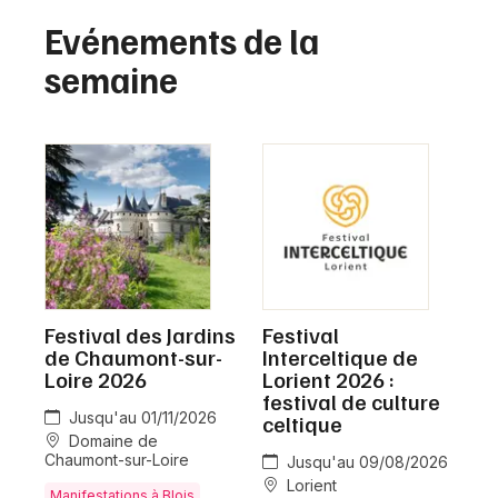
Montpellier
Evénements de la
Spectacles
Nantes
semaine
Concerts
Nice
Paris
Sports
Strasbourg
Soirées
Toulouse
Sorties famille
Toutes les villes
Expos
Festival des Jardins
Festival
de Chaumont-sur-
Interceltique de
Sorties & loisirs
Loire 2026
Lorient 2026 :
festival de culture
Jusqu'au 01/11/2026
celtique
Domaine de
Chaumont-sur-Loire
Jusqu'au 09/08/2026
Lorient
Manifestations à Blois