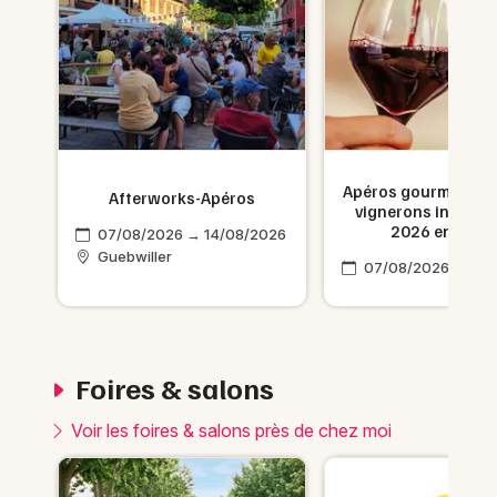
26
Apéros gourmands c
Afterworks-Apéros
vignerons indépe
2026 en Alsa
07/08/2026 → 14/08/2026
Guebwiller
07/08/2026 → 14/
Foires & salons
Voir les foires & salons près de chez moi