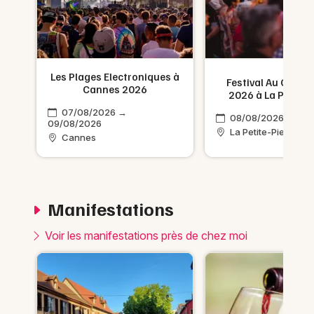
Les Plages Electroniques à
Festival Au Grès d
Cannes 2026
2026 à La Petite-
026
07/08/2026 →
08/08/2026 → 16/
09/08/2026
La Petite-Pierre
Cannes
Manifestations
Voir les manifestations près de chez moi