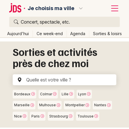
Je choisis ma ville
Concert, spectacle, etc.
Quoi ?
Fermer
Aujourd'hui
Ce week-end
Agenda
Sorties & loisirs
Sorties et activités
Où ?
Retour
Publier un événement
Partout
Près de moi
Changer de lieu
près de chez moi
Bordeaux
Quand ?
Effacer les dates
Colmar
Aujourd'hui
Demain
Ce week-end
Autre
Lille
Grands événements
Bordeaux
Colmar
Lille
Lyon
Lyon
Activité & Expérience
Marseille
Mulhouse
Montpellier
Nantes
Marseille
Manifestations
Nice
Paris
Strasbourg
Toulouse
Mulhouse
Foires & salons