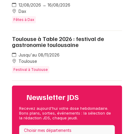
12/08/2026 → 16/08/2026
Dax
Choisir mes départements
Fêtes à Dax
Toulouse à Table 2026 : festival de
gastronomie toulousaine
Mon email
Jusqu'au 08/11/2026
Toulouse
Je m'abonne
Festival à Toulouse
Newsletter JDS
Recevez aujourd'hui votre dose hebdomadaire.
Bons plans, sorties, événements : la sélection de
la rédaction JDS, chaque jeudi.
Choisir mes départements