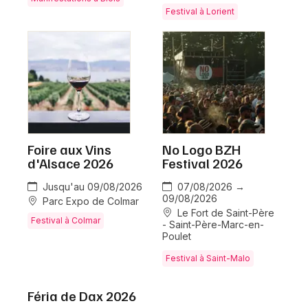
Jeux concours
Festival à Lorient
Newsletter des sorties
Artistes en tournée
Actualités
Magazine
Foire aux Vins
No Logo BZH
d'Alsace 2026
Festival 2026
Actus tourisme & loisirs
Jusqu'au 09/08/2026
07/08/2026 →
09/08/2026
Restaurants
Parc Expo de Colmar
Le Fort de Saint-Père
Festival à Colmar
- Saint-Père-Marc-en-
Poulet
Festival à Saint-Malo
Féria de Dax 2026