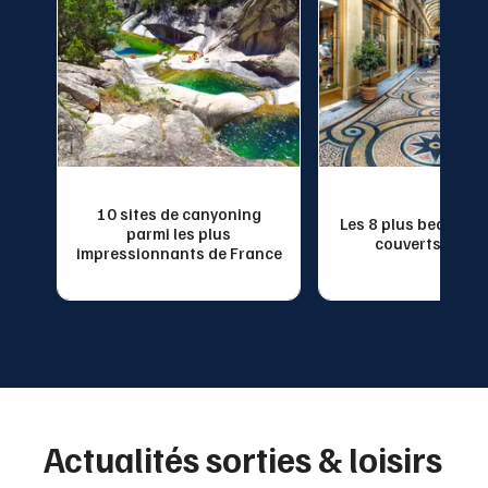
ur
10 sites de canyoning
Les 8 plus beaux p
 à
parmi les plus
couverts de Pa
impressionnants de France
Actualités sorties & loisirs