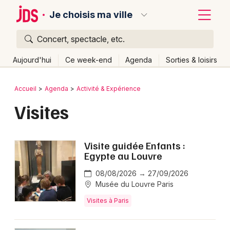
Je choisis ma ville
Concert, spectacle, etc.
Quoi ?
Fermer
Aujourd'hui
Ce week-end
Agenda
Sorties & loisirs
Où ?
Retour
Publier un événement
Accueil
Agenda
Activité & Expérience
Partout
Près de moi
Changer de lieu
Visites
Bordeaux
Quand ?
Effacer les dates
Colmar
Aujourd'hui
Demain
Ce week-end
Autre
Visite guidée Enfants :
Lille
Grands événements
Egypte au Louvre
Lyon
08/08/2026 → 27/09/2026
Activité & Expérience
Musée du Louvre Paris
Marseille
Manifestations
Visites à Paris
Mulhouse
Foires & salons