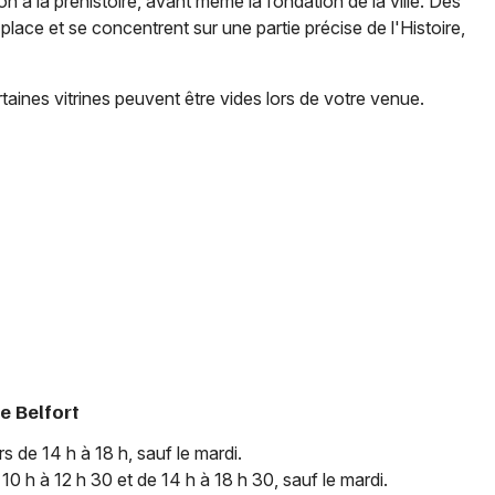
n à la préhistoire, avant même la fondation de la ville. Des
lace et se concentrent sur une partie précise de l'Histoire,
Choisir mes départements
90 - Territoire de Belfort
taines vitrines peuvent être vides lors de votre venue.
Mon email
Je m'abonne
e Belfort
s de 14 h à 18 h, sauf le mardi.
 10 h à 12 h 30 et de 14 h à 18 h 30, sauf le mardi.