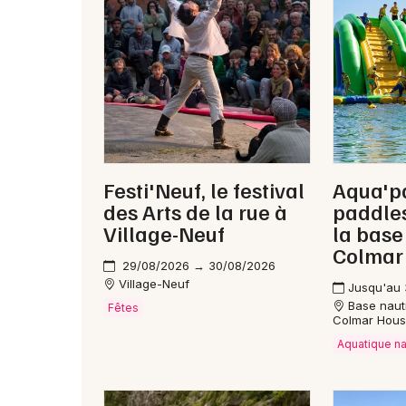
Festi'Neuf, le festival
Aqua'p
des Arts de la rue à
paddles
Village-Neuf
la base
Colmar
29/08/2026 → 30/08/2026
Village-Neuf
Jusqu'au 
Base naut
Fêtes
Colmar Hou
Aquatique n