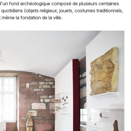
Spectacles
 d'un fond archéologique composé de plusieurs centaines
Mulhouse
 quotidiens (objets religieux, jouets, costumes traditionnels,
Concerts
Montpellier
 même la fondation de la ville.
Nantes
Sports
Nice
Soirées
Paris
Sorties famille
Strasbourg
Expos
Toulouse
Sorties & loisirs
Toutes les villes
Musée dans le Territoire de Belfort
Musée en Franche-Comté
Musée en Bourgogne-Franche-Comté