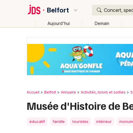
Belfort
Concert, spec
Aujourd'hui
Demain
Quoi ?
Où ?
Belfort et alentours
Territoire de Belfort (90)
Fra
Près de moi
Changer de lieu
Accueil
Belfort
Annuaire
Activités, loisirs et sorties
S
Musée d'Histoire de Be
éducatif
famille
touristes
intérieur
monum