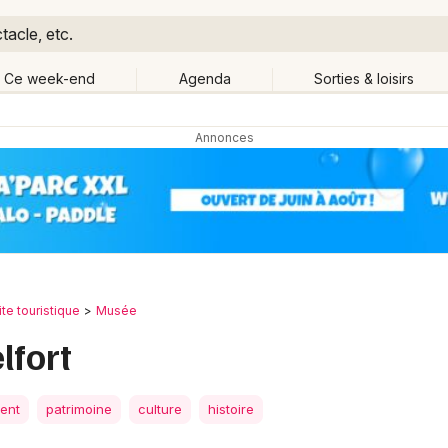
tacle, etc.
Ce week-end
Agenda
Sorties & loisirs
Retour
Publier un événement
Quand ?
Aujourd'hui
Demain
Ce 
nche-Comté
Partout
Bordeaux
Grands événements
Colmar
Activité & Expérience
ite touristique
Musée
Lille
lfort
Manifestations
Lyon
Foires & salons
ent
patrimoine
culture
histoire
Marseille