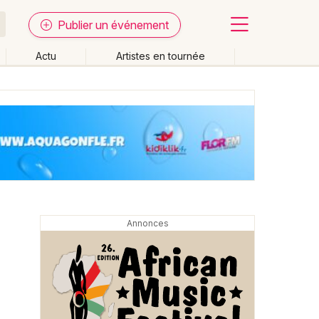
Publier un événement
Actu
Artistes en tournée
Fermer
Effacer les dates
week-end
Autre