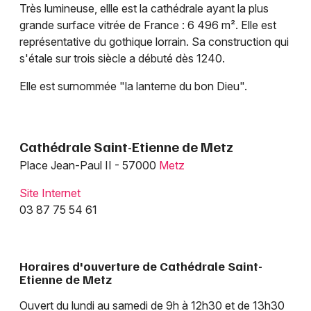
Très lumineuse, ellle est la cathédrale ayant la plus
Eglise dans le Grand Est
grande surface vitrée de France : 6 496 m². Elle est
représentative du gothique lorrain. Sa construction qui
s'étale sur trois siècle a débuté dès 1240.
Elle est surnommée "la lanterne du bon Dieu".
Newsletter des sorties
Artistes en tournée
Cathédrale Saint-Etienne de Metz
Place Jean-Paul II - 57000
Metz
Actus à Metz
Site Internet
Magazine à Metz
03 87 75 54 61
Horaires d'ouverture de Cathédrale Saint-
Etienne de Metz
Ouvert du lundi au samedi de 9h à 12h30 et de 13h30