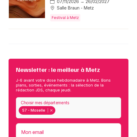
07/11/2026 → 26/02/2027
Salle Braun - Metz
Festival à Metz
Newsletter : le meilleur à Metz
J-6 avant votre dose hebdomadaire à Metz. Bons
plans, sorties, événements : la sélection de la
rédaction JDS, chaque jeudi.
Choisir mes départements
57 - Moselle
Mon email