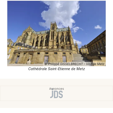
Montpellier
Spectacles
Nantes
Concerts
Nice
Paris
Sports
Strasbourg
Soirées
Toulouse
Sorties famille
Toutes les villes
© Philippe GISSELBRECHT - Ville de Metz
Cathédrale Saint-Etienne de Metz
Expos
Sorties & loisirs
Eglise en Moselle
Eglise en Lorraine