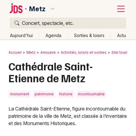
Metz
Concert, spectacle, etc.
Quoi ?
Fermer
Aujourd'hui
Agenda
Sorties & loisirs
Actu
Où ?
Retour
Publier un événement
Accueil
Metz
Annuaire
Activités, loisirs et sorties
Site touristiq
Metz et alentours
Moselle (57)
Lorraine
Partout
Cathédrale Saint-
Bordeaux
Près de moi
Changer de lieu
Etienne de Metz
Colmar
Quand ?
Effacer les dates
Lille
Grands événements
Aujourd'hui
Demain
Ce week-end
Autre
monument
patrimoine
histoire
incontournable
Lyon
Activité & Expérience
La Cathédrale Saint-Etienne, figure incontournable du
Marseille
patrimoine de la ville de Metz, est classée à l’inventaire
Manifestations
et des Monuments Historiques.
Mulhouse
Foires & salons