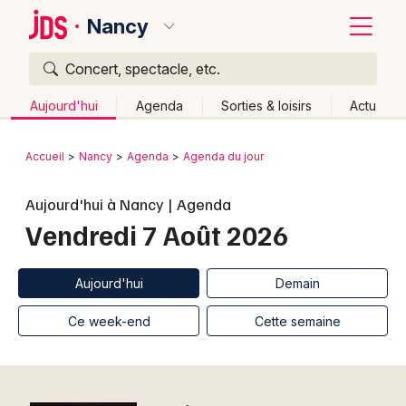
Nancy
Concert, spectacle, etc.
Quoi ?
Fermer
Aujourd'hui
Agenda
Sorties & loisirs
Actu
Où ?
Retour
Publier un événement
Accueil
Nancy
Agenda
Agenda du jour
Nancy et alentours
Meurthe-et-Moselle (54)
Lorraine
Bordeaux
Aujourd'hui à Nancy | Agenda
Partout
Près de moi
Changer de lieu
Vendredi 7 Août 2026
Colmar
Quand ?
Effacer les dates
Lille
Grands événements
Aujourd'hui
Demain
Ce week-end
Autre
Aujourd'hui
Demain
Lyon
Activité & Expérience
Ce week-end
Cette semaine
Marseille
Manifestations
Mulhouse
Foires & salons