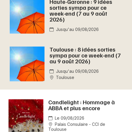
Haute-Garonne : 9 idées
Montpellier
sorties sympa pour ce
Spectacles
week-end (7 au 9 août
Nantes
2026)
Concerts
Nice
Jusqu'au 09/08/2026
Paris
Sports
Toulouse : 8 idées sorties
Strasbourg
sympa pour ce week-end (7
Soirées
au 9 août 2026)
Toulouse
Sorties famille
Jusqu'au 09/08/2026
Toutes les villes
Toulouse
Expos
Sorties & loisirs
Candlelight : Hommage à
ABBA et plus encore
Aujourd'hui en Haute-Garonne
Le 09/08/2026
Palais Consulaire - CCI de
Aujourd'hui en Midi-Pyrénées
Toulouse