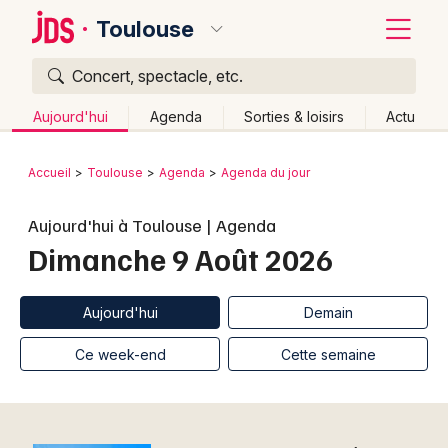
Toulouse
Concert, spectacle, etc.
Quoi ?
Fermer
Aujourd'hui
Agenda
Sorties & loisirs
Actu
Où ?
Retour
Publier un événement
Accueil
Toulouse
Agenda
Agenda du jour
Toulouse et alentours
Haute-Garonne (31)
Bordeaux
Aujourd'hui à Toulouse | Agenda
Midi-Pyrénées
Partout
Près de moi
Changer de lieu
Dimanche 9 Août 2026
Colmar
Quand ?
Effacer les dates
Lille
Grands événements
Aujourd'hui
Demain
Ce week-end
Autre
Aujourd'hui
Demain
Lyon
Activité & Expérience
Ce week-end
Cette semaine
Marseille
Manifestations
Mulhouse
Foires & salons