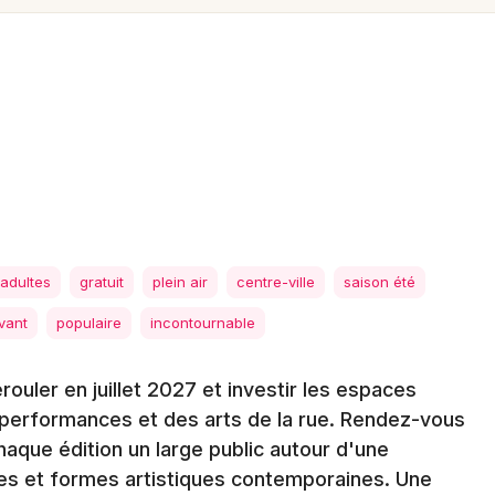
Spectacles
Mulhouse
Concerts
Montpellier
Nantes
Sports
Nice
Soirées
Paris
Sorties famille
Strasbourg
Expos
adultes
gratuit
plein air
centre-ville
saison été
Toulouse
Sorties & loisirs
vant
populaire
incontournable
Toutes les villes
Festival dans le Gard
rouler en juillet 2027 et investir les espaces
 performances et des arts de la rue. Rendez-vous
Festival en Languedoc-Roussillon
haque édition un large public autour d'une
s et formes artistiques contemporaines. Une
Festival en Occitanie