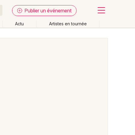
Publier un événement
Actu
Artistes en tournée
Fermer
Effacer les dates
week-end
Autre