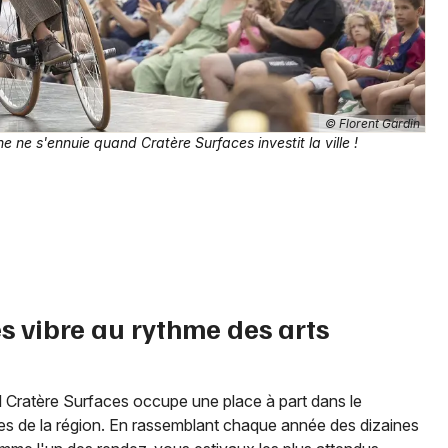
Choisir mes départements
30 - Gard
Mon email
© Florent Gardin
e ne s'ennuie quand Cratère Surfaces investit la ville !
Je m'abonne
s vibre au rythme des arts
val Cratère Surfaces occupe une place à part dans le
ues de la région. En rassemblant chaque année des dizaines