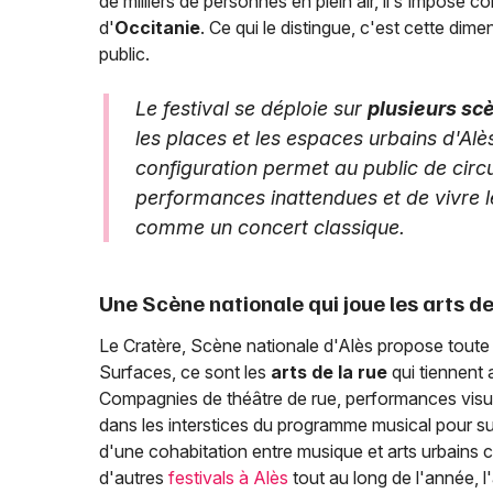
de milliers de personnes en plein air, il s'impose
d'
Occitanie
. Ce qui le distingue, c'est cette dim
public.
Le festival se déploie sur
plusieurs scè
les places et les espaces urbains d'Alès
configuration permet au public de circu
performances inattendues et de vivre 
comme un concert classique.
Une Scène nationale qui joue les arts de
Le Cratère, Scène nationale d'Alès propose toute 
Surfaces, ce sont les
arts de la rue
qui tiennent a
Compagnies de théâtre de rue, performances visuelle
dans les interstices du programme musical pour sur
d'une cohabitation entre musique et arts urbains 
d'autres
festivals à Alès
tout au long de l'année, l