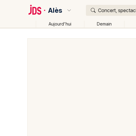
Alès
Concert, spectacl
Aujourd'hui
Demain
Quoi ?
Où ?
Alès et alentours
Gard (30)
Languedoc-Roussillo
Changer de lieu