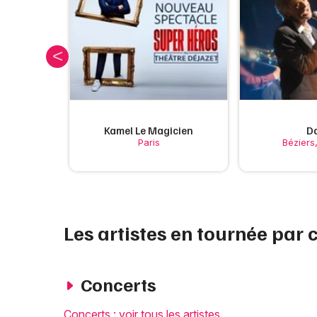
nett
Kamel Le Magicien
D
Paris
Béziers
Les artistes en tournée par 
Concerts
Concerts : voir tous les artistes