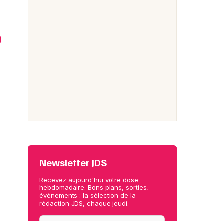
Dan & Phil
Paris
lta Goodrem
Ma
Paris
Ami
Newsletter JDS
Recevez aujourd'hui votre dose
hebdomadaire. Bons plans, sorties,
événements : la sélection de la
rédaction JDS, chaque jeudi.