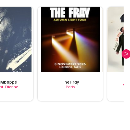
Je m'abonne
e Mbappé
The Fray
Ami
int-Étienne
Paris
A