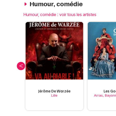
Humour, comédie
Humour, comédie : voir tous les artistes
euf
Jérôme De Warzée
Les Go
Friville-
Lille
Arras, Bayonn
..