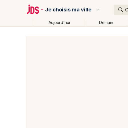
Je choisis ma ville
C
Aujourd'hui
Demain
Quoi ?
Où ?
Partout
Près de moi
Changer de lieu