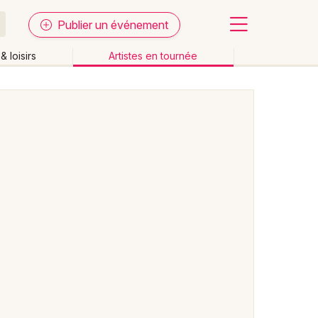
Publier un événement
& loisirs
Artistes en tournée
Fermer
Effacer les dates
week-end
Autre