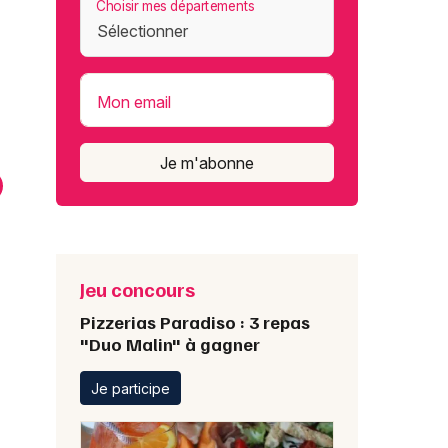
Choisir mes départements
Mon email
Je m'abonne
Keen'V
Félicien Brut
Jeu concours
ens, Amnéville,
Bordeaux
nnemasse...
Pizzerias Paradiso : 3 repas
"Duo Malin" à gagner
Je participe