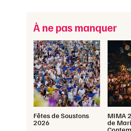
À ne pas manquer
Fêtes de Soustons
MIMA 20
2026
de Mar
Contem