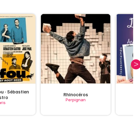
u - Sébastien
Rhinocéros
Ils
stro
Perpignan
ris