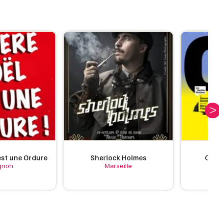
est une Ordure
Sherlock Holmes
Oh l
gnon
Marseille