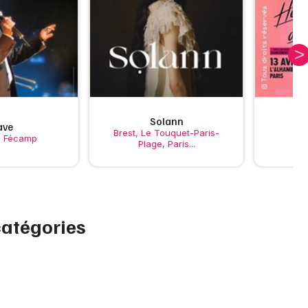
Artistes en tournée
Actualités
Magazine
Solann
ave
De
Brest, Le Touquet-Paris-
, Fécamp
Plage, Paris...
catégories
Choisir mes départements
Mon email