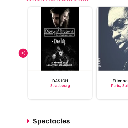
eo
DAS ICH
Etienn
ouen...
Strasbourg
Paris, Sa
Spectacles