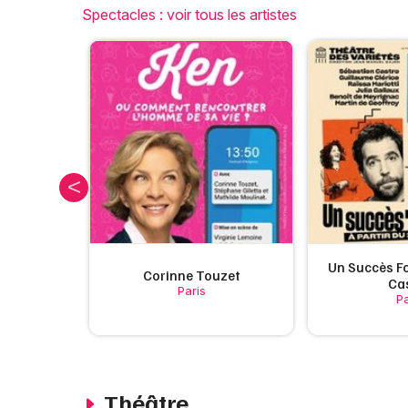
Spectacles : voir tous les artistes
Un Succès Fo
Figaro
Corinne Touzet
Ca
Paris
Pa
Théâtre