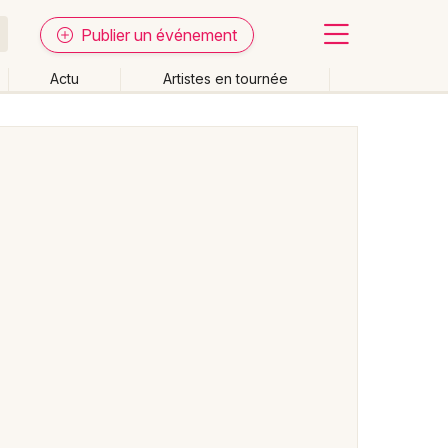
Publier un événement
Actu
Artistes en tournée
Fermer
Effacer les dates
week-end
Autre