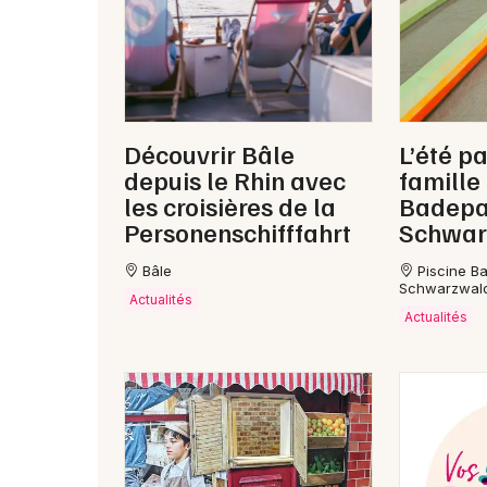
Découvrir Bâle
L’été pa
depuis le Rhin avec
famille
les croisières de la
Badepa
Personenschifffahrt
Schwar
Bâle
Piscine B
Schwarzwald
Actualités
Actualités