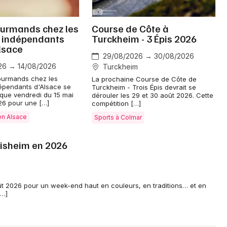
urmands chez les
Course de Côte à
 indépendants
Turckheim - 3 Épis 2026
lsace
Jeux concours
29/08/2026 → 30/08/2026
26 → 14/08/2026
Turckheim
Newsletter des sorties
ourmands chez les
La prochaine Course de Côte de
épendants d'Alsace se
Turckheim - Trois Épis devrait se
que vendredi du 15 mai
dérouler les 29 et 30 août 2026. Cette
Artistes en tournée
26 pour une […]
compétition […]
en Alsace
Sports à Colmar
Actus à Colmar
uisheim en 2026
Magazine à Colmar
Actus tourisme & loisirs
t 2026 pour un week-end haut en couleurs, en traditions… et en
[…]
Restaurants