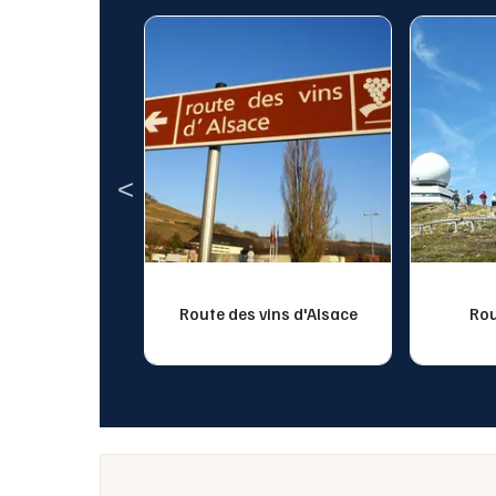
eau du
Route des vins d'Alsace
Rou
dsbourg