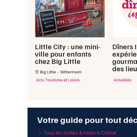
Little City : une mini-
Dîners I
ville pour enfants
expéri
chez Big Little
gourma
des lie
Big Little - Wittenheim
Actu Tourisme et Loisirs
Actualités
Votre guide pour tout dé
Tous les sorties & loisirs à Colmar