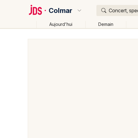
Colmar
Concert, spec
Aujourd'hui
Demain
Quoi ?
Où ?
Colmar et alentours
Haut-Rhin (68)
Alsace
Par
Changer de lieu