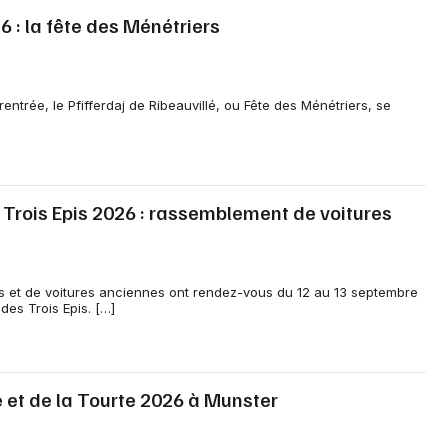
6 : la fête des Ménétriers
ntrée, le Pfifferdaj de Ribeauvillé, ou Fête des Ménétriers, se
Choisir mes départements
68 - Haut-Rhin
Trois Epis 2026 : rassemblement de voitures
Mon email
 et de voitures anciennes ont rendez-vous du 12 au 13 septembre
des Trois Epis. […]
Je m'abonne
 et de la Tourte 2026 à Munster