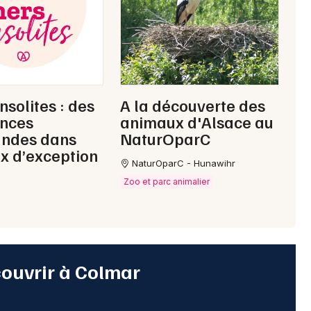
nsolites : des
A la découverte des
ences
animaux d'Alsace au
ndes dans
NaturOparC
ux d’exception
NaturOparC - Hunawihr
Zoo et parc animalier
couvrir à Colmar