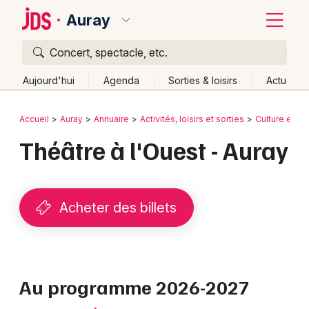
Auray
Concert, spectacle, etc.
Quoi ?
Fermer
Aujourd'hui
Agenda
Sorties & loisirs
Actu
Où ?
Retour
Publier un événement
Accueil
Auray
Annuaire
Activités, loisirs et sorties
Culture et sp
Auray et alentours
Morbihan (56)
Bretagne
Partout
Théâtre à l'Ouest - Auray
Bordeaux
Près de moi
Changer de lieu
Colmar
Quand ?
Effacer les dates
Lille
Grands événements
Acheter des billets
Aujourd'hui
Demain
Ce week-end
Autre
Lyon
Activité & Expérience
Marseille
Manifestations
Au programme 2026-2027
Mulhouse
Foires & salons