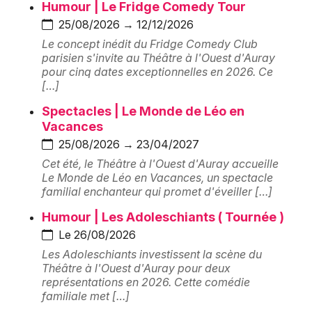
Montpellier
Humour | Le Fridge Comedy Tour
25/08/2026 → 12/12/2026
Spectacles
Nantes
Le concept inédit du Fridge Comedy Club
parisien s'invite au Théâtre à l'Ouest d'Auray
Concerts
Nice
pour cinq dates exceptionnelles en 2026. Ce
[…]
Paris
Sports
Spectacles | Le Monde de Léo en
Strasbourg
Vacances
Soirées
25/08/2026 → 23/04/2027
Toulouse
Sorties famille
Cet été, le Théâtre à l'Ouest d'Auray accueille
Toutes les villes
Le Monde de Léo en Vacances, un spectacle
familial enchanteur qui promet d'éveiller […]
Expos
Humour | Les Adoleschiants ( Tournée )
Sorties & loisirs
Le 26/08/2026
Les Adoleschiants investissent la scène du
Salle de concert, spectacle en Bretagne
Théâtre à l'Ouest d'Auray pour deux
représentations en 2026. Cette comédie
familiale met […]