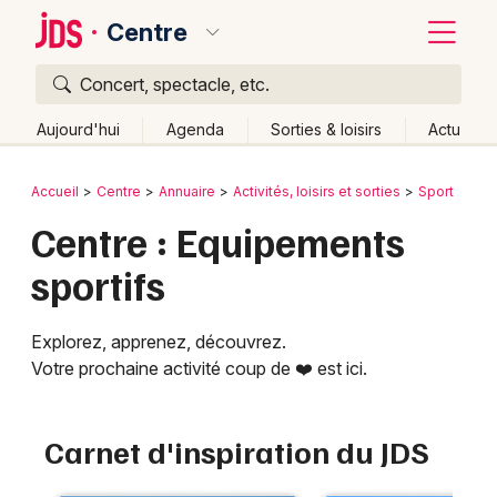
Centre
Concert, spectacle, etc.
Quoi ?
Fermer
Aujourd'hui
Agenda
Sorties & loisirs
Actu
Où ?
Retour
Publier un événement
Accueil
Centre
Annuaire
Activités, loisirs et sorties
Sport
Centre
Partout
Près de moi
Changer de lieu
Centre : Equipements
Bordeaux
Quand ?
Effacer les dates
sportifs
Colmar
Aujourd'hui
Demain
Ce week-end
Autre
Lille
Grands événements
Explorez, apprenez, découvrez.
Votre prochaine activité coup de ❤️ est ici.
Lyon
Activité & Expérience
Marseille
Manifestations
Carnet d'inspiration du JDS
Mulhouse
Foires & salons