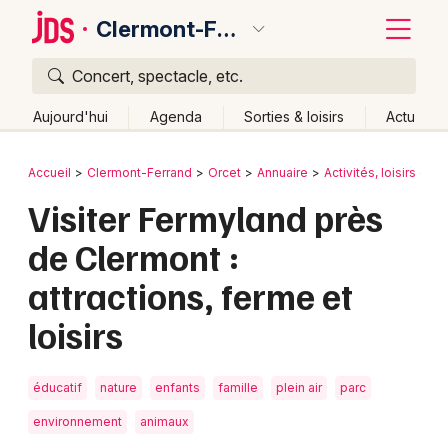
Clermont-Ferrand
Concert, spectacle, etc.
Quoi ?
Fermer
Aujourd'hui
Agenda
Sorties & loisirs
Actu
Où ?
Retour
Publier un événement
Accueil
Clermont-Ferrand
Orcet
Annuaire
Activités, loisirs et s
Clermont-Ferrand et alentours
Puy-de-Dôme (63)
Visiter Fermyland près
Bordeaux
Auvergne
Partout
Près de moi
Changer de lieu
de Clermont :
Colmar
Quand ?
Effacer les dates
attractions, ferme et
Lille
Grands événements
Aujourd'hui
Demain
Ce week-end
Autre
loisirs
Lyon
Activité & Expérience
Marseille
éducatif
nature
enfants
famille
plein air
parc
Manifestations
Mulhouse
environnement
animaux
Foires & salons