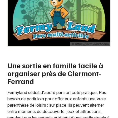
Parc d'attraction en Auvergne-Rhône-Alpes
Newsletter des sorties
© https://fermyland.com/
Artistes en tournée
Une sortie en famille facile à
Actus à Clermont-Ferrand
organiser près de Clermont-
Magazine à Clermont-Ferrand
Ferrand
Fermyland séduit d'abord par son côté pratique. Pas
besoin de partir loin pour offrir aux enfants une vraie
parenthèse de loisirs : sur place, ils peuvent alterner
entre moments de découverte, jeux et attractions,
pendant que les parents profitent d'une sortie simple à