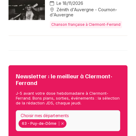
Le 18/11/2026
Zénith d'Auvergne - Cournon-
d'Auvergne
Chanson française à Clermont-Ferrand
Newsletter : le meilleur à Clermont-
Ferrand
J-5 avant votre dose hebdomadaire à Clermont-
Ferrand. Bons plans, sorties, événements : la sélection
de la rédaction JDS, chaque jeudi.
Choisir mes départements
63 - Puy-de-Dôme