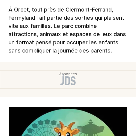
Montpellier
À Orcet, tout près de Clermont-Ferrand,
Spectacles
Nantes
Fermyland fait partie des sorties qui plaisent
vite aux familles. Le parc combine
Concerts
Nice
attractions, animaux et espaces de jeux dans
Paris
Sports
un format pensé pour occuper les enfants
sans compliquer la journée des parents.
Strasbourg
Soirées
Toulouse
Sorties famille
Toutes les villes
Expos
Sorties & loisirs
Parc d'attraction dans le Puy-de-Dôme
Parc d'attraction en Auvergne