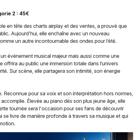
Spectacles
Mulhouse
orie 2 : 45€
Concerts
Montpellier
le en tête des charts airplay et des ventes, a prouvé que
Nantes
Sports
ublic. Aujourd'hui, elle enchaîne avec un nouveau
me un autre incontournable des ondes pour l’été.
Nice
Soirées
Paris
e un événement musical majeur mais aussi comme une
Sorties famille
e offrira au public une immersion totale dans l’univers
Strasbourg
ité. Sur scène, elle partagera son intimité, son énergie
Expos
Toulouse
Sorties & loisirs
te. Reconnue pour sa voix et son interprétation hors normes,
Toutes les villes
e accomplie. Élevée au piano dès son plus jeune âge, elle
Chanson française en Lorraine
ette tournée sera l'occasion pour ses fans de découvrir
ui se livre de manière profonde à travers sa musique et qui
Chanson française dans le Grand Est
motion.