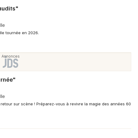
audits"
lle
lle tournée en 2026.
urnée"
lle
retour sur scène ! Préparez-vous à revivre la magie des années 60