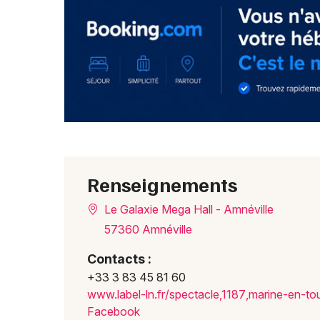
Renseignements
Le Galaxie Mega Hall - Amnéville
57360 Amnéville
Contacts :
+33 3 83 45 81 60
www.l
abel-
ln.fr
/spec
tacle
,1187
,mari
ne-en
-to
Facebook