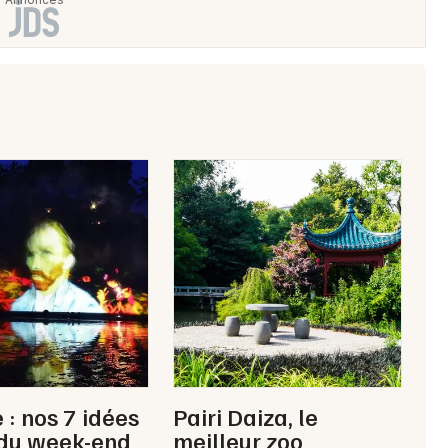
 : nos 7 idées
Pairi Daiza, le
 du week-end
meilleur zoo