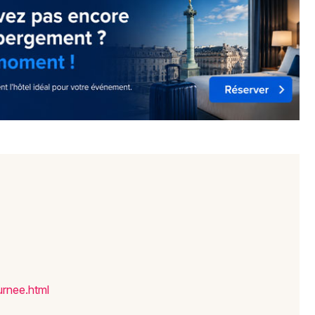
Newsletter des sorties
Artistes en tournée
Actus en Moselle
Magazine en Moselle
ur
nee.h
tml
Choisir mes départements
57 - Moselle