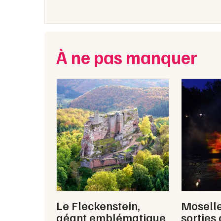
À ne pas manquer
Le Fleckenstein,
Moselle
géant emblématique
sorties