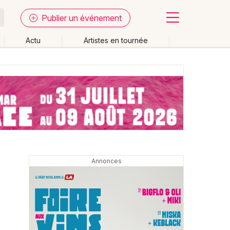
Publier un événement
Actu
Artistes en tournée
Fermer
Effacer les dates
week-end
Autre