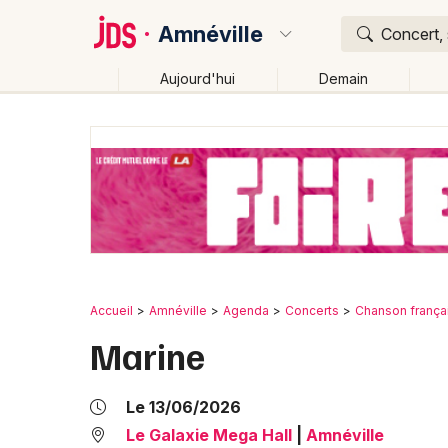
Amnéville
Concert, 
Aujourd'hui
Demain
Quoi ?
Où ?
Amnéville et alentours
Moselle (57)
Lorraine
P
Changer de lieu
Accueil
Amnéville
Agenda
Concerts
Chanson frança
Marine
Le 13/06/2026
Le Galaxie Mega Hall
|
Amnéville