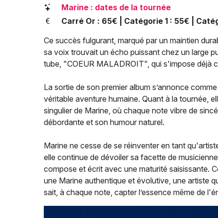
Marine : dates de la tournée
Carré Or : 65€ | Catégorie 1 : 55€ | Catég
Ce succès fulgurant, marqué par un maintien durab
sa voix trouvait un écho puissant chez un large p
tube, "COEUR MALADROIT", qui s'impose déjà com
La sortie de son premier album s’annonce comm
véritable aventure humaine. Quant à la tournée, ell
singulier de Marine, où chaque note vibre de sincér
débordante et son humour naturel.
Marine ne cesse de se réinventer en tant qu'artis
elle continue de dévoiler sa facette de musicienn
compose et écrit avec une maturité saisissante. C
une Marine authentique et évolutive, une artiste q
sait, à chaque note, capter l’essence même de l'é