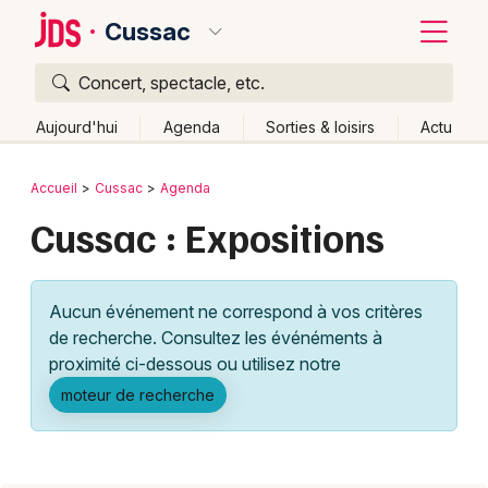
Cussac
Concert, spectacle, etc.
Quoi ?
Fermer
Aujourd'hui
Agenda
Sorties & loisirs
Actu
Où ?
Retour
Publier un événement
Accueil
Cussac
Agenda
Cussac et alentours
Haute-Vienne (87)
Limousin
Cussac : Expositions
Bordeaux
Partout
Près de moi
Changer de lieu
Colmar
Quand ?
Effacer les dates
Aucun événement ne correspond à vos critères
Lille
Grands événements
Aujourd'hui
Demain
Ce week-end
Autre
de recherche. Consultez les événéments à
Lyon
proximité ci-dessous ou utilisez notre
Activité & Expérience
moteur de recherche
Marseille
Manifestations
Mulhouse
Foires & salons