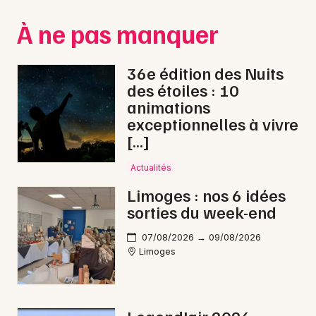
Montpellier
À ne pas manquer
Spectacles
Nantes
Concerts
Nice
36e édition des Nuits
des étoiles : 10
Paris
Sports
animations
exceptionnelles à vivre
Strasbourg
Soirées
[…]
Toulouse
Sorties famille
Actualités
Toutes les villes
Limoges : nos 6 idées
Expos
sorties du week-end
Sorties & loisirs
07/08/2026 → 09/08/2026
Limoges
Expos en Limousin
Expos en Nouvelle-Aquitaine