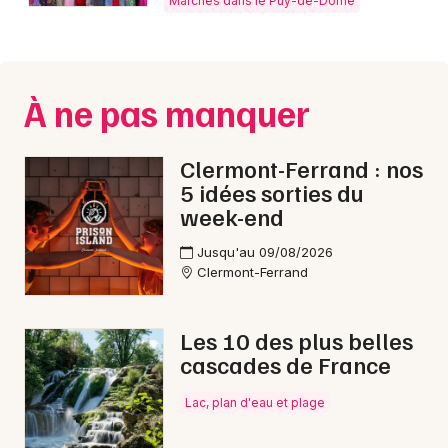
Marchés dans le Puy-de-Dôme
Montpellier
Spectacles
Nantes
Concerts
Nice
À ne pas manquer
Paris
Sports
Clermont-Ferrand : nos
Strasbourg
Soirées
5 idées sorties du
week-end
Toulouse
Sorties famille
Jusqu'au 09/08/2026
Toutes les villes
Clermont-Ferrand
Expos
Sorties & loisirs
Les 10 des plus belles
cascades de France
Marchés en Auvergne
Lac, plan d'eau et plage
Marchés en Auvergne-Rhône-Alpes