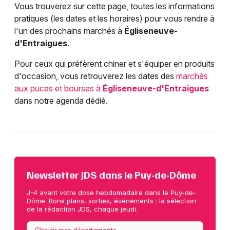
Vous trouverez sur cette page, toutes les informations
pratiques (les dates et les horaires) pour vous rendre à
l'un des prochains marchés à
Égliseneuve-
d'Entraigues
.
Pour ceux qui préfèrent chiner et s'équiper en produits
d'occasion, vous retrouverez les dates des
marchés
aux puces et bourses à
Égliseneuve-d'Entraigues
dans notre agenda dédié.
Newsletter JDS dans le Puy-de-Dôme
J-4 avant votre dose hebdomadaire dans le Puy-de-
Dôme. Bons plans, sorties, événements : la sélection
de la rédaction JDS, chaque jeudi.