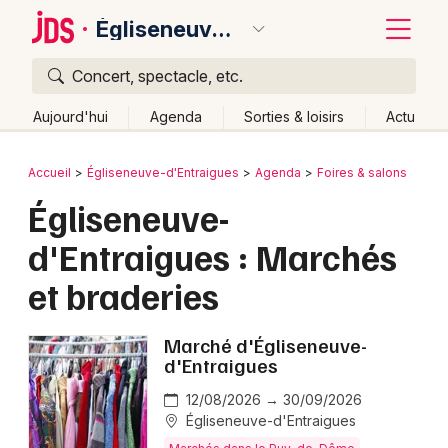
Égliseneuve-d'Entraigues
Concert, spectacle, etc.
Quoi ?
Fermer
Aujourd'hui
Agenda
Sorties & loisirs
Actu
Où ?
Retour
Publier un événement
Accueil
Égliseneuve-d'Entraigues
Agenda
Foires & salons
Égliseneuve-d'Entraigues et alentours
Égliseneuve-
Bordeaux
Puy-de-Dôme (63)
Auvergne
Partout
Près de moi
d'Entraigues : Marchés
Changer de lieu
Colmar
et braderies
Quand ?
Effacer les dates
Lille
Grands événements
Aujourd'hui
Demain
Ce week-end
Autre
Lyon
Marché d'Égliseneuve-
Activité & Expérience
d'Entraigues
Marseille
Manifestations
12/08/2026 → 30/09/2026
Mulhouse
Égliseneuve-d'Entraigues
Foires & salons