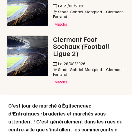
Choisir mes départements
Le 21/08/2026
63 - Puy-de-Dôme
Stade Gabriel-Montpied - Clermont-
Ferrand
Matchs
Mon email
Clermont Foot -
Sochaux (Football
Je m'abonne
Ligue 2)
Le 28/08/2026
Stade Gabriel-Montpied - Clermont-
Ferrand
Matchs
C’est jour de marché à
Égliseneuve-
d'Entraigues
: braderies et marchés vous
attendent ! C'est généralement dans les rues du
centre-ville que s'installent les commerçants à