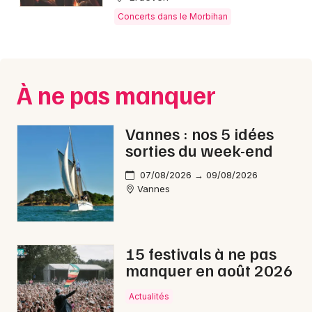
Montpellier
Concerts dans le Morbihan
Spectacles
Nantes
Concerts
Nice
À ne pas manquer
Paris
Sports
Strasbourg
Soirées
Vannes : nos 5 idées
sorties du week-end
Toulouse
Sorties famille
07/08/2026 → 09/08/2026
Toutes les villes
Vannes
Expos
Sorties & loisirs
15 festivals à ne pas
Concerts en Bretagne
manquer en août 2026
Actualités