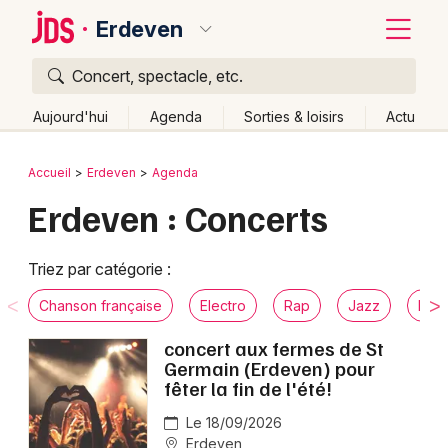
Erdeven
Concert, spectacle, etc.
Quoi ?
Fermer
Aujourd'hui
Agenda
Sorties & loisirs
Actu
Où ?
Retour
Publier un événement
Accueil
Erdeven
Agenda
Erdeven et alentours
Morbihan (56)
Bretagne
Erdeven : Concerts
Bordeaux
Partout
Près de moi
Changer de lieu
Colmar
Quand ?
Triez par catégorie :
Effacer les dates
Lille
Grands événements
Aujourd'hui
Demain
Ce week-end
Autre
Chanson française
Electro
Rap
Jazz
Musi
Lyon
Activité & Expérience
concert aux fermes de St
Germain (Erdeven) pour
Marseille
fêter la fin de l'été!
Manifestations
Mulhouse
Le 18/09/2026
Foires & salons
Erdeven