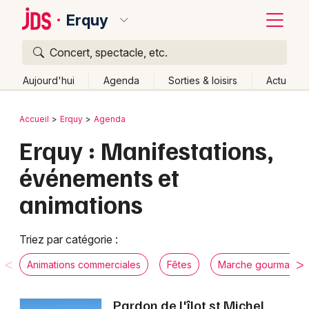
Erquy
Concert, spectacle, etc.
Quoi ?
Fermer
Aujourd'hui
Agenda
Sorties & loisirs
Actu
Où ?
Retour
Publier un événement
Accueil
Erquy
Agenda
Erquy et alentours
Côtes d'Armor (22)
Bretagne
Erquy : Manifestations,
Bordeaux
Partout
Près de moi
Changer de lieu
événements et
Colmar
Quand ?
Effacer les dates
animations
Lille
Grands événements
Aujourd'hui
Demain
Ce week-end
Autre
Lyon
Activité & Expérience
Triez par catégorie :
Marseille
Animations commerciales
Fêtes
Marche gourmande
Manifestations
Mulhouse
Pardon de l'îlot st Michel
Foires & salons