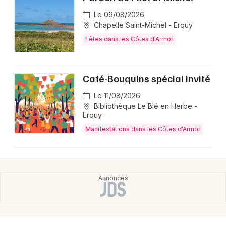
Montpellier
Le 09/08/2026
Spectacles
Nantes
Chapelle Saint-Michel - Erquy
Fêtes dans les Côtes d'Armor
Concerts
Nice
Paris
Sports
Café-Bouquins spécial invité
Strasbourg
Soirées
Le 11/08/2026
Bibliothèque Le Blé en Herbe -
Toulouse
Erquy
Sorties famille
Toutes les villes
Manifestations dans les Côtes d'Armor
Expos
Sorties & loisirs
Manifestations en Bretagne