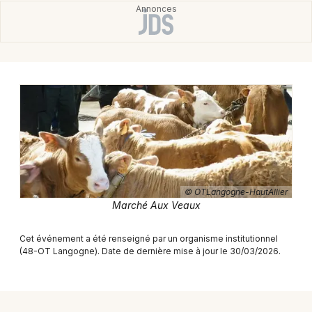
Montpellier
Spectacles
Nantes
Concerts
Nice
Paris
Sports
Strasbourg
Soirées
Toulouse
Sorties famille
Toutes les villes
© OTLangogne-HautAllier
Expos
Marché Aux Veaux
Sorties & loisirs
Cet événement a été renseigné par un organisme institutionnel
(48-OT Langogne). Date de dernière mise à jour le 30/03/2026.
Marchés en Languedoc-Roussillon
Marchés en Occitanie