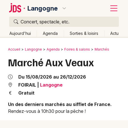
Langogne
Concert, spectacle, etc.
Quoi ?
Fermer
Aujourd'hui
Agenda
Sorties & loisirs
Actu
Où ?
Retour
Publier un événement
Accueil
Langogne
Agenda
Foires & salons
Marchés
Langogne et alentours
Lozère (48)
Marché Aux Veaux
Bordeaux
Languedoc-Roussillon
Partout
Près de moi
Changer de lieu
Colmar
Du 15/08/2026 au 26/12/2026
Quand ?
Effacer les dates
Lille
Grands événements
FOIRAIL
|
Langogne
Aujourd'hui
Demain
Ce week-end
Autre
Gratuit
Lyon
Activité & Expérience
Un des derniers marchés au sifflet de France.
Marseille
Rendez-vous à 10h30 pour la pêche !
Manifestations
Mulhouse
Foires & salons