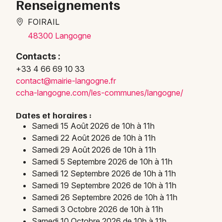
Renseignements
FOIRAIL
48300 Langogne
Newsletter des sorties
Contacts :
+33 4 66 69 10 33
Artistes en tournée
conta
ct@ma
irie-
lango
gne.f
r
ccha-
lango
gne.c
om/le
s-com
munes
/lang
ogne/
Actus en Lozère
Dates et horaires :
Magazine en Lozère
Samedi 15 Août 2026 de 10h à 11h
Samedi 22 Août 2026 de 10h à 11h
Samedi 29 Août 2026 de 10h à 11h
Samedi 5 Septembre 2026 de 10h à 11h
Samedi 12 Septembre 2026 de 10h à 11h
Samedi 19 Septembre 2026 de 10h à 11h
Samedi 26 Septembre 2026 de 10h à 11h
Samedi 3 Octobre 2026 de 10h à 11h
Samedi 10 Octobre 2026 de 10h à 11h