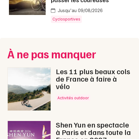
Montpellier
Jusqu'au 09/08/2026
Spectacles
Nantes
Cyclosportives
Concerts
Nice
Paris
Sports
À ne pas manquer
Strasbourg
Soirées
Toulouse
Les 11 plus beaux cols
Sorties famille
de France à faire à
Toutes les villes
vélo
Expos
Activités outdoor
Sorties & loisirs
Sports en Franche-Comté
Shen Yun en spectacle
à Paris et dans toute la
Sports en Bourgogne-Franche-Comté