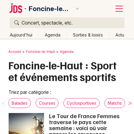
Foncine-le-Haut
Concert, spectacle, etc.
Quoi ?
Fermer
Aujourd'hui
Agenda
Sorties & loisirs
Actu
Où ?
Retour
Publier un événement
Accueil
Foncine-le-Haut
Agenda
Foncine-le-Haut et alentours
Jura (39)
Foncine-le-Haut : Sport
Bordeaux
Franche-Comté
Partout
Près de moi
Changer de lieu
et événements sportifs
Colmar
Quand ?
Effacer les dates
Lille
Grands événements
Aujourd'hui
Demain
Ce week-end
Autre
Triez par catégorie :
Lyon
Activité & Expérience
Balades
Courses
Cyclosportives
Matchs
Marseille
Le Tour de France Femmes
Manifestations
traverse le pays cette
Mulhouse
semaine : voici où voir
Foires & salons
passer les coureuses