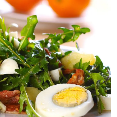
Artistes en tournée
Actualités
Magazine
Choisir mes départements
Mon email