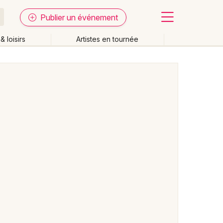
Publier un événement
& loisirs
Artistes en tournée
Fermer
Effacer les dates
week-end
Autre