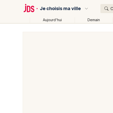
Je choisis ma ville
C
Aujourd'hui
Demain
Quoi ?
Où ?
Partout
Près de moi
Changer de lieu