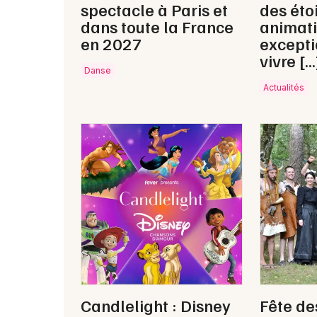
spectacle à Paris et
des étoi
dans toute la France
animat
en 2027
excepti
vivre […
Danse
Actualités
Candlelight : Disney
Fête de