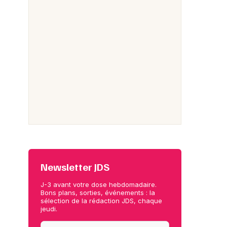
Newsletter JDS
J-3 avant votre dose hebdomadaire.
Bons plans, sorties, événements : la
sélection de la rédaction JDS, chaque
jeudi.