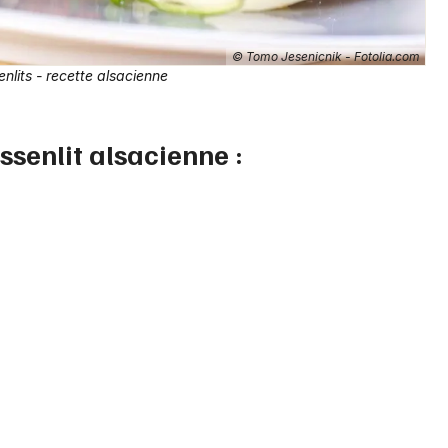
Je m'abonne
© Tomo Jesenicnik - Fotolia.com
nlits - recette alsacienne
ssenlit alsacienne :