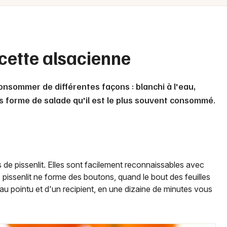
Spectacles
Mulhouse
Concerts
Montpellier
Nantes
Sports
ecette alsacienne
Nice
Soirées
consommer de différentes façons : blanchi à l'eau,
Paris
Sorties famille
us forme de salade qu'il est le plus souvent consommé.
Strasbourg
Expos
Toulouse
Sorties & loisirs
Toutes les villes
 de pissenlit. Elles sont facilement reconnaissables avec
e le pissenlit ne forme des boutons, quand le bout des feuilles
u pointu et d'un recipient, en une dizaine de minutes vous
Newsletter des sorties