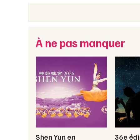
À ne pas manquer
Shen Yun en
36e édi