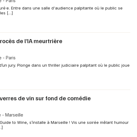
 - Paris
ré·e. Entre dans une salle d'audience palpitante où le public se
les […]
rocès de l’IA meurtrière
 - Paris
’un jury. Plonge dans un thriller judiciaire palpitant où le public joue
: verres de vin sur fond de comédie
 - Marseille
Guide to Wine, s’installe à Marseille ! Vis une soirée mêlant humour
…]