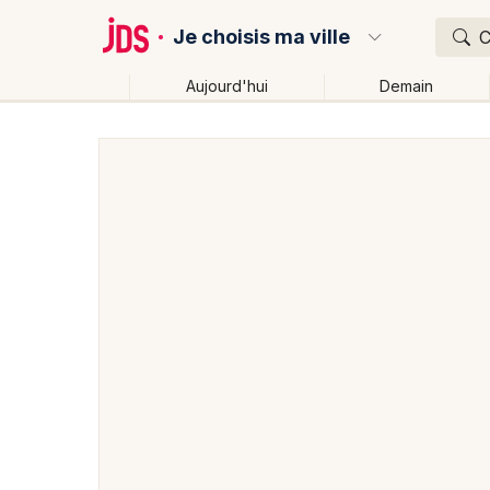
Je choisis ma ville
C
Aujourd'hui
Demain
Quoi ?
Où ?
Partout
Près de moi
Changer de lieu