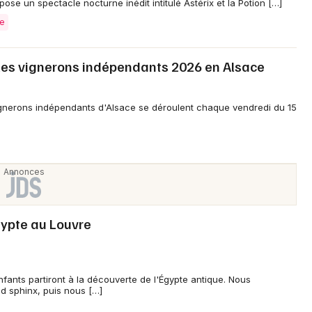
opose un spectacle nocturne inédit intitulé Astérix et la Potion […]
se
Je m'abonne
es vignerons indépendants 2026 en Alsace
gnerons indépendants d'Alsace se déroulent chaque vendredi du 15
gypte au Louvre
 enfants partiront à la découverte de l'Égypte antique. Nous
 sphinx, puis nous […]