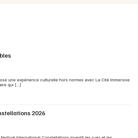
Spectacles
Mulhouse
Concerts
Montpellier
Nantes
Sports
Nice
Soirées
Paris
bles
Sorties famille
Strasbourg
Expos
Toulouse
ose une expérience culturelle hors normes avec La Cité Immersive
ire qui […]
Sorties & loisirs
Toutes les villes
nstellations 2026
Newsletter des sorties
estival International Constellations investit les rues et les