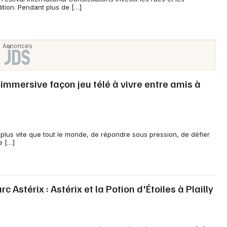
Artistes en tournée
tion. Pendant plus de […]
Actualités
Magazine
 immersive façon jeu télé à vivre entre amis à
plus vite que tout le monde, de répondre sous pression, de défier
e […]
Choisir mes départements
 Astérix : Astérix et la Potion d'Étoiles à Plailly
Mon email