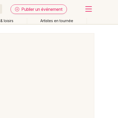
Publier un événement
& loisirs
Artistes en tournée
Fermer
Effacer les dates
week-end
Autre