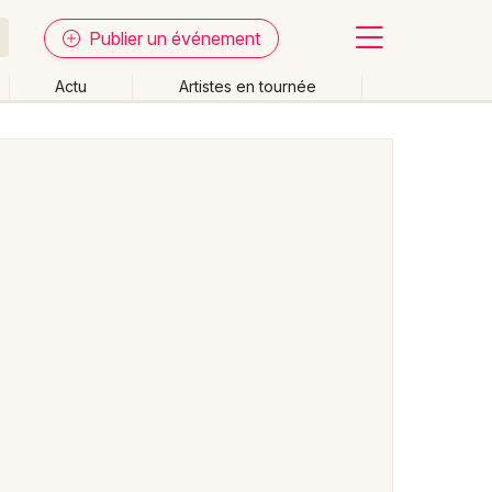
Publier un événement
Actu
Artistes en tournée
Fermer
Effacer les dates
week-end
Autre