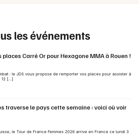
Spectacles
Mulhouse
Concerts
Montpellier
Nantes
Sports
ous les événements
Nice
Soirées
Paris
os places Carré Or pour Hexagone MMA à Rouen !
Sorties famille
Strasbourg
bat : le JDS vous propose de remporter vos places pour assister à
Expos
 12 […]
Toulouse
Sorties & loisirs
Toutes les villes
Agenda en Basse-Normandie
traverse le pays cette semaine : voici où voir
Agenda en Normandie
isse, le Tour de France Femmes 2026 arrive en France ce lundi 3