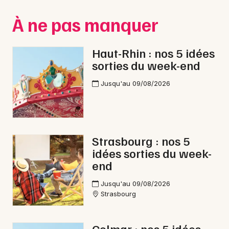
Montpellier
À ne pas manquer
Spectacles
Nantes
Concerts
Nice
Haut-Rhin : nos 5 idées
sorties du week-end
Paris
Sports
Jusqu'au 09/08/2026
Strasbourg
Soirées
Toulouse
Sorties famille
Toutes les villes
Strasbourg : nos 5
Expos
idées sorties du week-
end
Sorties & loisirs
Jusqu'au 09/08/2026
Strasbourg
Colmar : nos 5 idées