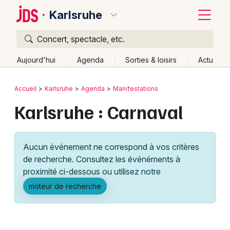
Karlsruhe
Concert, spectacle, etc.
Quoi ?
Fermer
Aujourd'hui
Agenda
Sorties & loisirs
Actu
Où ?
Retour
Publier un événement
Accueil
Karlsruhe
Agenda
Manifestations
Karlsruhe et alentours
Partout
Près de moi
Karlsruhe : Carnaval
Bordeaux
Changer de lieu
Colmar
Quand ?
Effacer les dates
Aucun événement ne correspond à vos critères
Lille
Grands événements
Aujourd'hui
Demain
Ce week-end
Autre
de recherche. Consultez les événéments à
Lyon
proximité ci-dessous ou utilisez notre
Activité & Expérience
moteur de recherche
Marseille
Manifestations
Mulhouse
Foires & salons