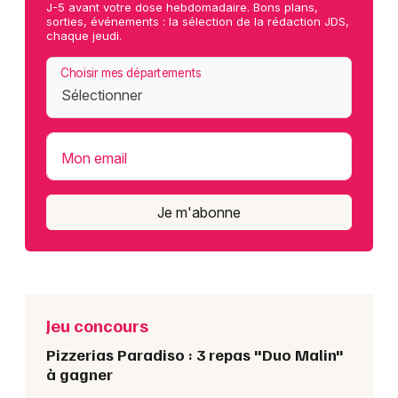
J-5 avant votre dose hebdomadaire. Bons plans,
sorties, événements : la sélection de la rédaction JDS,
chaque jeudi.
Choisir mes départements
Mon email
Je m'abonne
Jeu concours
Pizzerias Paradiso : 3 repas "Duo Malin"
à gagner