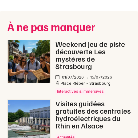
Montpellier
Spectacles
Nantes
À ne pas manquer
Concerts
Nice
Paris
Sports
Weekend Jeu de piste
découverte Les
Strasbourg
Soirées
mystères de
Strasbourg
Toulouse
Sorties famille
01/07/2026 → 15/07/2026
Toutes les villes
Place Kléber - Strasbourg
Expos
Interactives & immersives
Sorties & loisirs
Visites guidées
gratuites des centrales
Activité & Expérience en Lorraine
hydroélectriques du
Rhin en Alsace
Activité & Expérience dans le Grand Est
Actualités