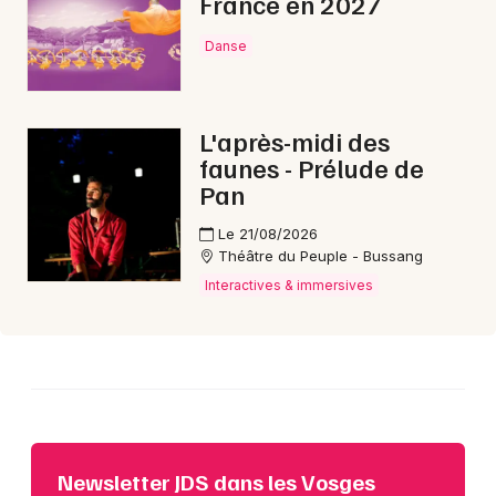
France en 2027
Choisir mes départements
88 - Vosges
Danse
Mon email
L'après-midi des
faunes - Prélude de
Je m'abonne
Pan
Le 21/08/2026
Théâtre du Peuple - Bussang
Interactives & immersives
Newsletter JDS dans les Vosges