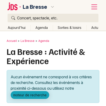
La Bresse
Concert, spectacle, etc.
Quoi ?
Fermer
Aujourd'hui
Agenda
Sorties & loisirs
Actu
Où ?
Retour
Publier un événement
Accueil
La Bresse
Agenda
La Bresse et alentours
Vosges (88)
Lorraine
La Bresse : Activité &
Bordeaux
Partout
Près de moi
Changer de lieu
Expérience
Colmar
Quand ?
Effacer les dates
Lille
Grands événements
Aujourd'hui
Demain
Ce week-end
Autre
Aucun événement ne correspond à vos critères
Lyon
Activité & Expérience
de recherche. Consultez les événéments à
proximité ci-dessous ou utilisez notre
Marseille
Manifestations
moteur de recherche
Mulhouse
Foires & salons