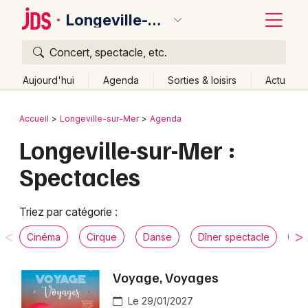
Longeville-sur-Mer
Concert, spectacle, etc.
Quoi ?
Fermer
Aujourd'hui
Agenda
Sorties & loisirs
Actu
Où ?
Retour
Publier un événement
Accueil
Longeville-sur-Mer
Agenda
Longeville-sur-Mer et alentours
Vendée (85)
Longeville-sur-Mer :
Bordeaux
Pays de la Loire
Partout
Près de moi
Changer de lieu
Spectacles
Colmar
Quand ?
Effacer les dates
Lille
Grands événements
Aujourd'hui
Demain
Ce week-end
Autre
Triez par catégorie :
Lyon
Activité & Expérience
Cinéma
Cirque
Danse
Dîner spectacle
Hu
Marseille
Manifestations
Voyage, Voyages
Mulhouse
Le 29/01/2027
Foires & salons