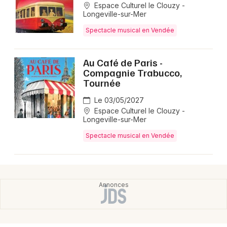
Montpellier
Espace Culturel le Clouzy -
Longeville-sur-Mer
Spectacles
Nantes
Spectacle musical en Vendée
Concerts
Nice
Au Café de Paris -
Paris
Sports
Compagnie Trabucco,
Tournée
Strasbourg
Soirées
Le 03/05/2027
Toulouse
Espace Culturel le Clouzy -
Sorties famille
Longeville-sur-Mer
Toutes les villes
Spectacle musical en Vendée
Expos
Sorties & loisirs
Spectacles dans les Pays de la Loire