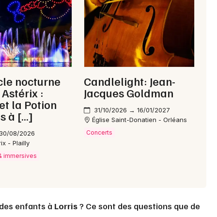
Choisir mes départements
45 - Loiret
Mon email
le nocturne
Candlelight: Jean-
Je m'abonne
Astérix :
Jacques Goldman
et la Potion
31/10/2026 → 16/01/2027
s à […]
Église Saint-Donatien - Orléans
Concerts
 30/08/2026
x - Plailly
 & immersives
 des enfants à
Lorris
? Ce sont des questions que de