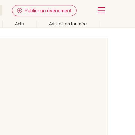
Publier un événement
Actu
Artistes en tournée
Fermer
Effacer les dates
week-end
Autre