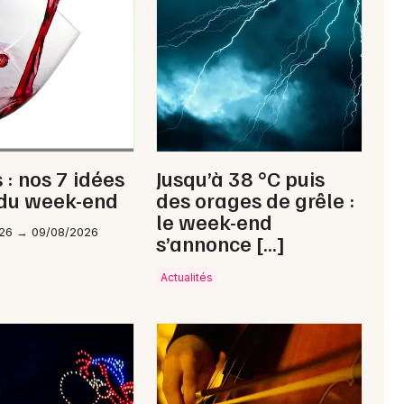
Newsletter des sorties
Artistes en tournée
Actus dans le Loiret
 : nos 7 idées
Jusqu’à 38 °C puis
 du week-end
des orages de grêle :
Magazine dans le Loiret
le week-end
26 → 09/08/2026
s’annonce […]
Actualités