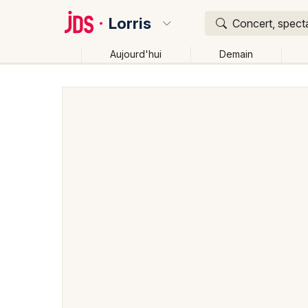
Lorris
Concert, specta
Aujourd'hui
Demain
Quoi ?
Où ?
Lorris et alentours
Loiret (45)
Centre
Partout