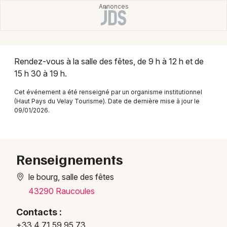
Montpellier
Spectacles
Nantes
Concerts
Nice
Rendez-vous à la salle des fêtes, de 9 h à 12 h et de
Paris
Sports
15 h 30 à 19 h.
Strasbourg
Cet événement a été renseigné par un organisme institutionnel
Soirées
(Haut Pays du Velay Tourisme). Date de dernière mise à jour le
Toulouse
09/01/2026.
Sorties famille
Toutes les villes
Expos
Renseignements
Sorties & loisirs
le bourg, salle des fêtes
Manifestations en Auvergne
43290 Raucoules
Contacts :
Manifestations en Auvergne-Rhône-Alpes
+33 4 71 59 95 73