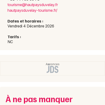
touri
sme@h
autpa
ysduv
elay.
fr
hautp
aysdu
velay
-tour
isme.
fr/
Dates et horaires :
Newsletter des sorties
Vendredi 4 Décembre 2026
Artistes en tournée
Tarifs :
NC
Actus en Haute-Loire
Magazine en Haute-Loire
À ne pas manquer