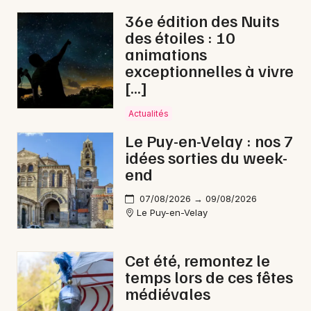
Choisir mes départements
36e édition des Nuits
43 - Haute-Loire
des étoiles : 10
animations
exceptionnelles à vivre
Mon email
[…]
Je m'abonne
Actualités
Le Puy-en-Velay : nos 7
idées sorties du week-
end
07/08/2026 → 09/08/2026
Le Puy-en-Velay
Cet été, remontez le
temps lors de ces fêtes
médiévales