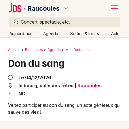
Raucoules
Concert, spectacle, etc.
Quoi ?
Fermer
Aujourd'hui
Agenda
Sorties & loisirs
Actu
Où ?
Retour
Publier un événement
Accueil
Raucoules
Agenda
Manifestations
Raucoules et alentours
Haute-Loire (43)
Auvergne
Don du sang
Bordeaux
Partout
Près de moi
Changer de lieu
Colmar
Quand ?
Le 04/12/2026
Effacer les dates
Lille
Grands événements
le bourg, salle des fêtes
|
Raucoules
Aujourd'hui
Demain
Ce week-end
Autre
NC
Lyon
Activité & Expérience
Venez participer au don du sang, un acte généreux qui
Marseille
sauve des vies !
Manifestations
Mulhouse
Foires & salons