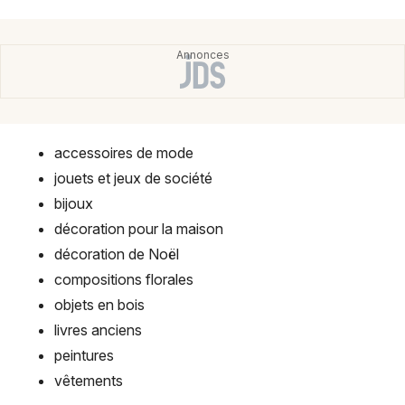
Montpellier
Spectacles
Nantes
Concerts
Nice
Paris
Sports
accessoires de mode
Strasbourg
Soirées
jouets et jeux de société
Toulouse
bijoux
Sorties famille
décoration pour la maison
Toutes les villes
Expos
décoration de Noël
compositions florales
Sorties & loisirs
objets en bois
livres anciens
Marché de Noël en Aquitaine
peintures
vêtements
Marché de Noël en Nouvelle-Aquitaine