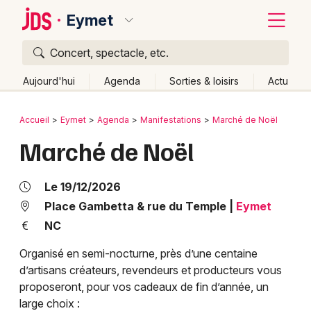
Eymet
Concert, spectacle, etc.
Quoi ?
Fermer
Aujourd'hui
Agenda
Sorties & loisirs
Actu
Où ?
Retour
Publier un événement
Accueil
Eymet
Agenda
Manifestations
Marché de Noël
Eymet et alentours
Dordogne (24)
Aquitaine
Marché de Noël
Bordeaux
Partout
Près de moi
Changer de lieu
Colmar
Quand ?
Le 19/12/2026
Effacer les dates
Lille
Grands événements
Place Gambetta & rue du Temple
|
Eymet
Aujourd'hui
Demain
Ce week-end
Autre
NC
Lyon
Activité & Expérience
Organisé en semi-nocturne, près d’une centaine
Marseille
d’artisans créateurs, revendeurs et producteurs vous
Manifestations
proposeront, pour vos cadeaux de fin d’année, un
Mulhouse
large choix :
Foires & salons