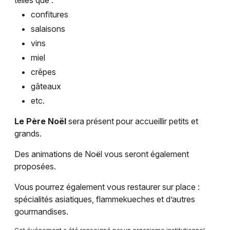
Choisir mes départements
confitures
24 - Dordogne
salaisons
vins
Mon email
miel
crêpes
Je m'abonne
gâteaux
etc.
Le Père Noël
sera présent pour accueillir petits et
grands.
Des animations de Noël vous seront également
proposées.
Vous pourrez également vous restaurer sur place :
spécialités asiatiques, flammekueches et d’autres
gourmandises.