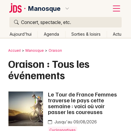
Manosque
Concert, spectacle, etc.
Quoi ?
Fermer
Aujourd'hui
Agenda
Sorties & loisirs
Actu
Où ?
Retour
Publier un événement
Accueil
Manosque
Oraison
Manosque et alentours
Oraison : Tous les
Bordeaux
Alpes de Hautes-Provence (04)
événements
Colmar
Provence-Alpes-Côte-d'Azur
Partout
Près de moi
Changer de lieu
Lille
Grands événements
Quand ?
Le Tour de France Femmes
Effacer les dates
Lyon
traverse le pays cette
Activité & Expérience
Aujourd'hui
Demain
Ce week-end
Autre
semaine : voici où voir
Marseille
passer les coureuses
Manifestations
Mulhouse
Jusqu'au 09/08/2026
Foires & salons
Cyclosportives