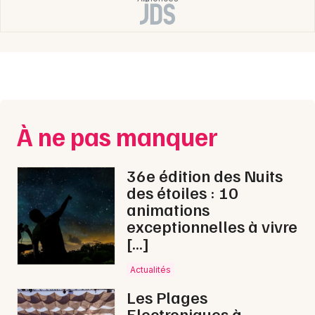
Choisir mes départements
04 - Alpes de Hautes-Provence
Mon email
Je m'abonne
À ne pas manquer
36e édition des Nuits
des étoiles : 10
animations
exceptionnelles à vivre
[…]
Actualités
Les Plages
Electroniques à