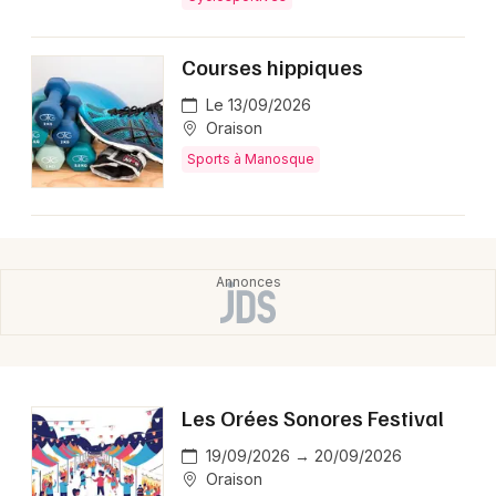
Montpellier
Spectacles
Nantes
Courses hippiques
Concerts
Nice
Le 13/09/2026
Oraison
Paris
Sports
Sports à Manosque
Strasbourg
Soirées
Toulouse
Sorties famille
Toutes les villes
Expos
Sorties & loisirs
Les Orées Sonores Festival
Agenda dans les Alpes de Hautes-Provence
19/09/2026 → 20/09/2026
Agenda en Provence-Alpes-Côte-d'Azur
Oraison