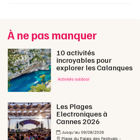
Newsletter des sorties
À ne pas manquer
Artistes en tournée
10 activités
incroyables pour
Actus à Manosque
explorer les Calanques
Magazine à Manosque
Activités outdoor
Les Plages
Electroniques à
Cannes 2026
Jusqu'au 09/08/2026
Plage du Palais des Festivals -