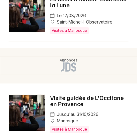
Montpellier
la Lune
Spectacles
Nantes
Le 12/08/2026
Saint-Michel-l'Observatoire
Concerts
Nice
Visites à Manosque
Paris
Sports
Strasbourg
Soirées
Toulouse
Sorties famille
Toutes les villes
Expos
Visite guidée de L'Occitane
Sorties & loisirs
en Provence
Jusqu'au 31/10/2026
Visites dans les Alpes de Hautes-Provence
Manosque
Visites en Provence-Alpes-Côte-d'Azur
Visites à Manosque