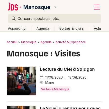
Manosque
Concert, spectacle, etc.
Quoi ?
Fermer
Aujourd'hui
Agenda
Sorties & loisirs
Actu
Où ?
Retour
Publier un événement
Accueil
Manosque
Agenda
Activité & Expérience
Manosque et alentours
Manosque : Visites
Bordeaux
Alpes de Hautes-Provence (04)
Colmar
Provence-Alpes-Côte-d'Azur
Partout
Près de moi
Changer de lieu
Lecture du Ciel à Salagon
Lille
Grands événements
Quand ?
11/08/2026 → 18/08/2026
Effacer les dates
Lyon
Mane
Activité & Expérience
Aujourd'hui
Demain
Ce week-end
Autre
Visites à Manosque
Marseille
Manifestations
Mulhouse
Foires & salons
Le Soleil a rendez-vous avec