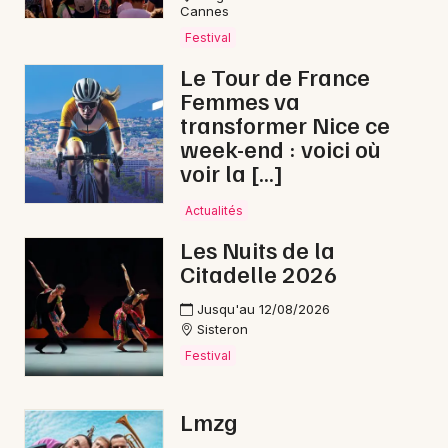
Choisir mes départements
Cannes
04 - Alpes de Hautes-Provence
Festival
Le Tour de France
Femmes va
Mon email
transformer Nice ce
week-end : voici où
Je m'abonne
voir la […]
Actualités
Les Nuits de la
Citadelle 2026
Jusqu'au 12/08/2026
Sisteron
Festival
Lmzg