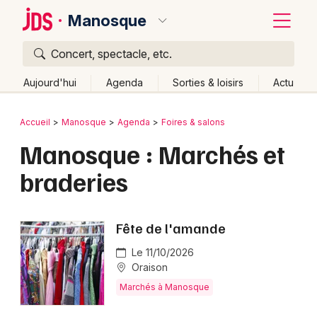
Manosque
Concert, spectacle, etc.
Quoi ?
Fermer
Aujourd'hui
Agenda
Sorties & loisirs
Actu
Où ?
Retour
Publier un événement
Accueil
Manosque
Agenda
Foires & salons
Manosque et alentours
Manosque : Marchés et
Bordeaux
Alpes de Hautes-Provence (04)
braderies
Colmar
Provence-Alpes-Côte-d'Azur
Partout
Près de moi
Changer de lieu
Lille
Grands événements
Quand ?
Fête de l'amande
Effacer les dates
Lyon
Activité & Expérience
Aujourd'hui
Demain
Ce week-end
Autre
Le 11/10/2026
Marseille
Oraison
Manifestations
Marchés à Manosque
Mulhouse
Foires & salons