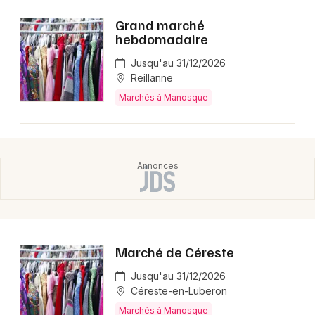
Montpellier
Grand marché
Spectacles
Nantes
hebdomadaire
Concerts
Nice
Jusqu'au 31/12/2026
Reillanne
Paris
Sports
Marchés à Manosque
Strasbourg
Soirées
Toulouse
Sorties famille
Toutes les villes
Expos
Sorties & loisirs
Marché de Céreste
Marchés dans les Alpes de Hautes-Provence
Jusqu'au 31/12/2026
Céreste-en-Luberon
Marchés en Provence-Alpes-Côte-d'Azur
Marchés à Manosque