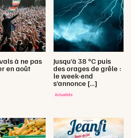
Newsletter des sorties
Artistes en tournée
Actus en Dordogne
ivals à ne pas
Jusqu’à 38 °C puis
Magazine en Dordogne
r en août
des orages de grêle :
le week-end
s’annonce […]
Actualités
Choisir mes départements