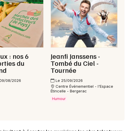
24 - Dordogne
Mon email
Je m'abonne
ux : nos 6
Jeanfi Janssens -
orties du
Tombé du Ciel -
nd
Tournée
 09/08/2026
Le 25/09/2026
Centre Événementiel - l'Espace
Étincelle - Bergerac
Humour