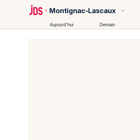
Montignac-Lascaux
Aujourd'hui
Demain
Quoi ?
Où ?
Montignac-Lascaux et alentours
Dordogne (24)
Près de moi
Changer de lieu