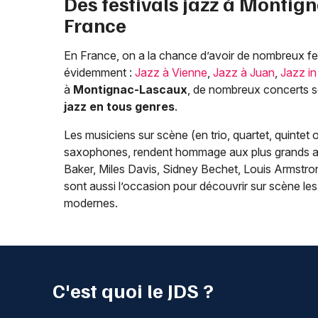
Des festivals jazz à
Montign
France
En France, on a la chance d’avoir de nombreux fes
évidemment :
Jazz à Vienne
,
Jazz à Juan
,
Jazz in
à
Montignac-Lascaux
, de nombreux concerts s
jazz en tous genres
.
Les musiciens sur scène (en trio, quartet, quintet 
saxophones, rendent hommage aux plus grands art
Baker, Miles Davis, Sidney Bechet, Louis Armstrong)
sont aussi l’occasion pour découvrir sur scène l
modernes.
C'est quoi le JDS ?