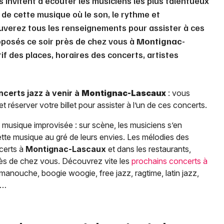
 invitent à écouter les musiciens les plus talentueux
 de cette musique où le son, le rythme et
rouverez tous les renseignements pour assister à ces
roposés ce soir près de chez vous à
Montignac-
arif des places, horaires des concerts, artistes
ncerts jazz à venir à
Montignac-Lascaux
: vous
t réserver votre billet pour assister à l’un de ces concerts.
musique improvisée : sur scène, les musiciens s’en
tte musique au gré de leurs envies. Les mélodies des
certs à
Montignac-Lascaux
et dans les restaurants,
rès de chez vous. Découvrez vite les
prochains concerts à
z manouche, boogie woogie, free jazz, ragtime, latin jazz,
s…