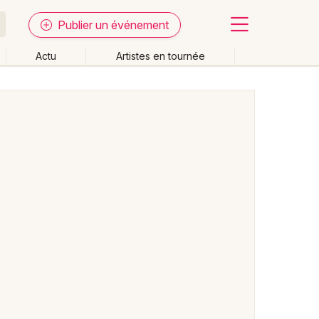
Publier un événement
Actu
Artistes en tournée
Fermer
Effacer les dates
week-end
Autre