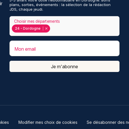
J-5 avant votre dose hebdomadaire en Dordogne. Bons
ir
plans, sorties, événements : la sélection de la rédaction
JDS, chaque jeudi.
Choisir mes départements
24 - Dordogne
Mon email
Je m'abonne
kies
Modifier mes choix de cookies
Se désabonner des not