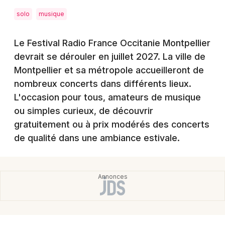
Montpellier
solo
musique
Spectacles
Nantes
Le Festival Radio France Occitanie Montpellier
Concerts
Nice
devrait se dérouler en juillet 2027. La ville de
Paris
Sports
Montpellier et sa métropole accueilleront de
nombreux concerts dans différents lieux.
Strasbourg
Soirées
L'occasion pour tous, amateurs de musique
Toulouse
ou simples curieux, de découvrir
Sorties famille
gratuitement ou à prix modérés des concerts
Toutes les villes
de qualité dans une ambiance estivale.
Expos
Sorties & loisirs
Festival dans l' Hérault
Festival en Languedoc-Roussillon