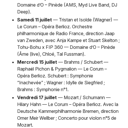
Domaine d’O – Pinède (AMS, Myd Live Band, DJ
Deep).
Samedi 11 juillet
— Tristan et Isolde (Wagner) —
Le Corum – Opéra Berlioz. Orchestre
philharmonique de Radio France, direction Jaap
van Zweden, avec Anja Kampe et Stuart Skelton ;
Tohu-Bohu x FIP 360 — Domaine d’O – Pinède
(Âme (live), Chloé, Tal Fussman).
Mercredi 15 juillet
— Brahms / Schubert —
Raphaël Pichon & Pygmalion — Le Corum –
Opéra Berlioz. Schubert : Symphonie
“Inachevée” ; Wagner : Idylle de Siegfried ;
Brahms : Symphonie n°1.
Vendredi 17 juillet
— Mozart / Schumann —
Hilary Hahn — Le Corum – Opéra Berlioz. Avec la
Deutsche Kammerphilharmonie Bremen, direction
Omer Meir Wellber ; Concerto pour violon n°5 de
Mozart.