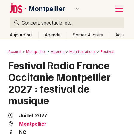
Montpellier
Concert, spectacle, etc.
Quoi ?
Fermer
Aujourd'hui
Agenda
Sorties & loisirs
Actu
Où ?
Retour
Publier un événement
Accueil
Montpellier
Agenda
Manifestations
Festival
Montpellier et alentours
Hérault (34)
Festival Radio France
Bordeaux
Languedoc-Roussillon
Partout
Près de moi
Occitanie Montpellier
Changer de lieu
Colmar
2027 : festival de
Quand ?
Effacer les dates
Lille
Grands événements
musique
Aujourd'hui
Demain
Ce week-end
Autre
Lyon
Activité & Expérience
Marseille
Juillet 2027
Manifestations
Montpellier
Mulhouse
Foires & salons
NC