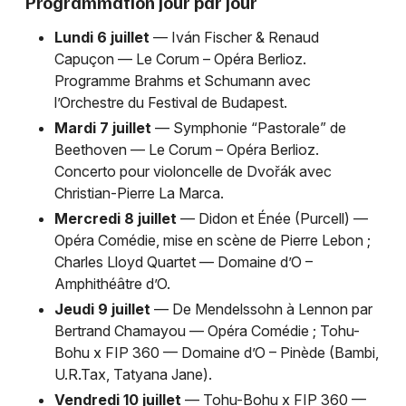
Programmation jour par jour
Lundi 6 juillet
— Iván Fischer & Renaud
Capuçon — Le Corum – Opéra Berlioz.
Programme Brahms et Schumann avec
l’Orchestre du Festival de Budapest.
Mardi 7 juillet
— Symphonie “Pastorale” de
Beethoven — Le Corum – Opéra Berlioz.
Concerto pour violoncelle de Dvořák avec
Christian-Pierre La Marca.
Mercredi 8 juillet
— Didon et Énée (Purcell) —
Opéra Comédie, mise en scène de Pierre Lebon ;
Charles Lloyd Quartet — Domaine d’O –
Amphithéâtre d’O.
Jeudi 9 juillet
— De Mendelssohn à Lennon par
Bertrand Chamayou — Opéra Comédie ; Tohu-
Bohu x FIP 360 — Domaine d’O – Pinède (Bambi,
U.R.Tax, Tatyana Jane).
Vendredi 10 juillet
— Tohu-Bohu x FIP 360 —