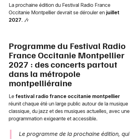
La prochaine édition du Festival Radio France
Occitanie Montpellier devrait se dérouler en
juillet
Choisir mes départements
2027
. 🎶
34 - Hérault
Programme du Festival Radio
Mon email
France Occitanie Montpellier
2027 : des concerts partout
Je m'abonne
dans la métropole
montpelliéraine
Le
festival radio france occitanie montpellier
réunit chaque été un large public autour de la musique
classique, du jazz et des musiques actuelles, avec une
programmation exigeante et accessible.
Le programme de la prochaine édition, qui