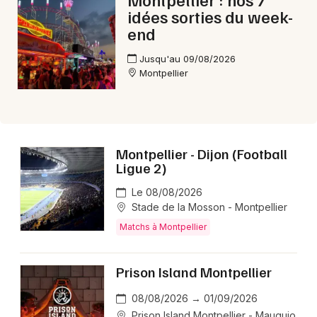
idées sorties du week-
end
Choisir mes départements
34 - Hérault
Jusqu'au 09/08/2026
Montpellier
Mon email
Je m'abonne
Montpellier - Dijon (Football
Ligue 2)
Le 08/08/2026
Stade de la Mosson - Montpellier
Matchs à Montpellier
Prison Island Montpellier
08/08/2026 → 01/09/2026
Prison Island Montpellier - Mauguio