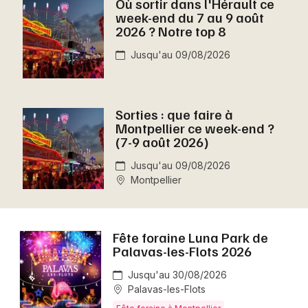
Où sortir dans l'Hérault ce
Montpellier
week-end du 7 au 9 août
Spectacles
2026 ? Notre top 8
Nantes
Jusqu'au 09/08/2026
Concerts
Nice
Paris
Sports
Sorties : que faire à
Strasbourg
Montpellier ce week-end ?
Soirées
(7-9 août 2026)
Toulouse
Sorties famille
Jusqu'au 09/08/2026
Toutes les villes
Montpellier
Expos
Sorties & loisirs
Fête foraine Luna Park de
Palavas-les-Flots 2026
Aujourd'hui dans l' Hérault
Jusqu'au 30/08/2026
Palavas-les-Flots
Aujourd'hui en Languedoc-Roussillon