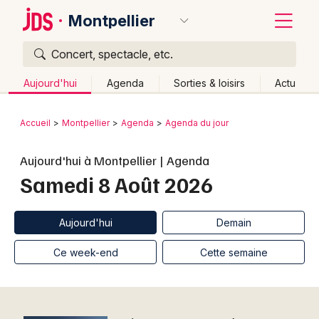
Montpellier
Concert, spectacle, etc.
Quoi ?
Fermer
Aujourd'hui
Agenda
Sorties & loisirs
Actu
Où ?
Retour
Publier un événement
Accueil
Montpellier
Agenda
Agenda du jour
Montpellier et alentours
Hérault (34)
Bordeaux
Aujourd'hui à Montpellier | Agenda
Languedoc-Roussillon
Partout
Près de moi
Samedi 8 Août 2026
Changer de lieu
Colmar
Quand ?
Effacer les dates
Lille
Grands événements
Aujourd'hui
Demain
Aujourd'hui
Demain
Ce week-end
Autre
Lyon
Activité & Expérience
Ce week-end
Cette semaine
Marseille
Manifestations
Mulhouse
Foires & salons