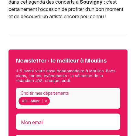
dans cet agenda des concerts à
Souvigny
: c’est
certainement l’occasion de profiter d’un bon moment
et de découvrir un artiste encore peu connu !
Newsletter : le meilleur à Moulins
J-5 avant votre dose hebdomadaire à Moulins. Bons
plans, sorties, événements : la sélection de la
rédaction JDS, chaque jeudi.
Choisir mes départements
03 - Allier
Mon email