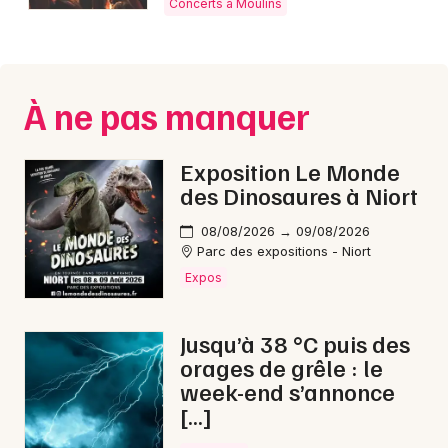
Concerts à Moulins
Montpellier
Spectacles
Nantes
Concerts
Nice
À ne pas manquer
Paris
Sports
Exposition Le Monde
Strasbourg
Soirées
des Dinosaures à Niort
Toulouse
Sorties famille
08/08/2026 → 09/08/2026
Parc des expositions - Niort
Toutes les villes
Expos
Expos
Sorties & loisirs
Jusqu’à 38 °C puis des
orages de grêle : le
Concerts dans la Allier
week-end s’annonce
[…]
Concerts en Auvergne