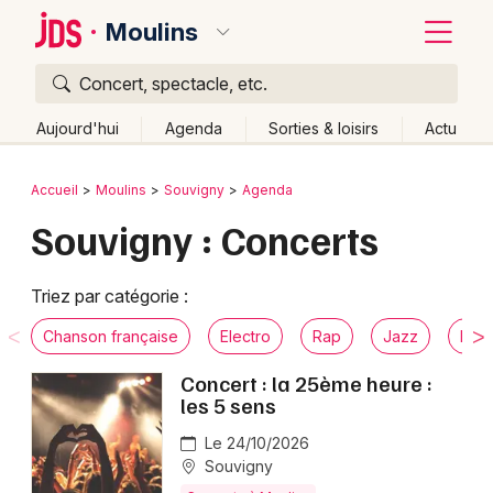
Moulins
Concert, spectacle, etc.
Quoi ?
Fermer
Aujourd'hui
Agenda
Sorties & loisirs
Actu
Où ?
Retour
Publier un événement
Accueil
Moulins
Souvigny
Agenda
Moulins et alentours
Allier (03)
Auvergne
Partout
Souvigny : Concerts
Bordeaux
Près de moi
Changer de lieu
Colmar
Quand ?
Triez par catégorie :
Effacer les dates
Lille
Grands événements
Aujourd'hui
Demain
Ce week-end
Autre
Chanson française
Electro
Rap
Jazz
Musi
Lyon
Activité & Expérience
Concert : la 25ème heure :
les 5 sens
Marseille
Manifestations
Le 24/10/2026
Mulhouse
Souvigny
Foires & salons