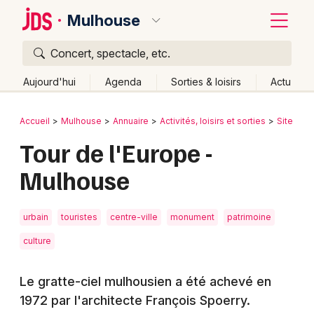
Mulhouse
Concert, spectacle, etc.
Quoi ?
Fermer
Aujourd'hui
Agenda
Sorties & loisirs
Actu
Où ?
Retour
Publier un événement
Accueil
Mulhouse
Annuaire
Activités, loisirs et sorties
Site tour
Mulhouse et alentours
Haut-Rhin (68)
Alsace
Tour de l'Europe -
Bordeaux
Partout
Près de moi
Changer de lieu
Mulhouse
Colmar
Quand ?
Effacer les dates
Lille
Grands événements
Aujourd'hui
Demain
Ce week-end
Autre
urbain
touristes
centre-ville
monument
patrimoine
Lyon
Activité & Expérience
culture
Marseille
Manifestations
Le gratte-ciel mulhousien a été achevé en
Mulhouse
1972 par l'architecte François Spoerry.
Foires & salons