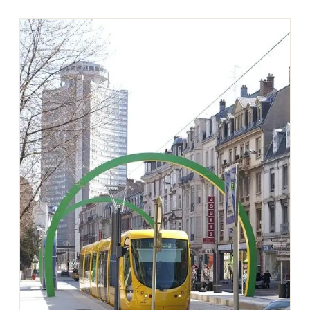
Montpellier
Spectacles
Nantes
Concerts
Nice
Paris
Sports
Strasbourg
Soirées
Toulouse
Sorties famille
Toutes les villes
Expos
Sorties & loisirs
Paysage dans le Haut-Rhin
Paysage en Alsace