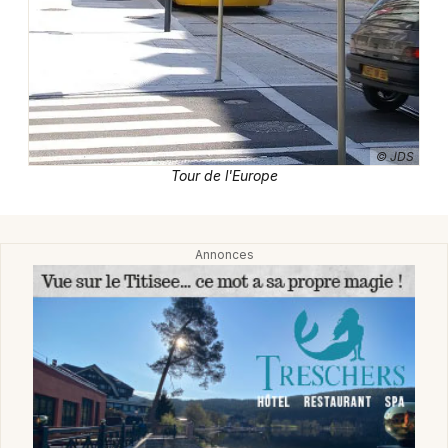
Paysage dans le Grand Est
Jeux concours
© JDS
Tour de l'Europe
Newsletter des sorties
Artistes en tournée
Actus à Mulhouse
Magazine à Mulhouse
Actus tourisme & loisirs
Restaurants