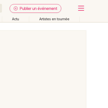
Publier un événement
Actu
Artistes en tournée
Fermer
Effacer les dates
week-end
Autre