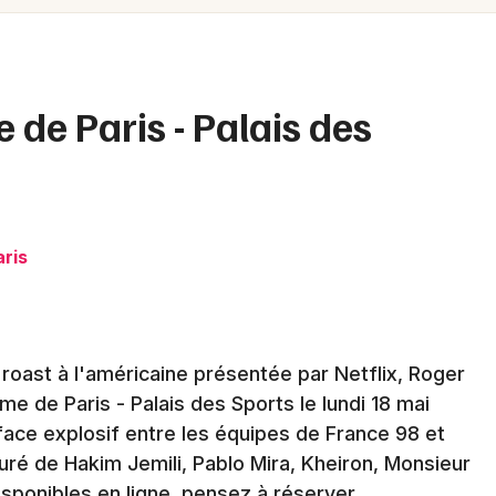
Spectacles
Mulhouse
Concerts
Montpellier
Nantes
Sports
de Paris - Palais des
Nice
Soirées
Paris
Sorties famille
Strasbourg
aris
Expos
Toulouse
Sorties & loisirs
Toutes les villes
roast à l'américaine présentée par Netflix, Roger
Humour à Paris
me de Paris - Palais des Sports le lundi 18 mai
Humour en Ile de France
ace explosif entre les équipes de France 98 et
uré de Hakim Jemili, Pablo Mira, Kheiron, Monsieur
disponibles en ligne, pensez à réserver