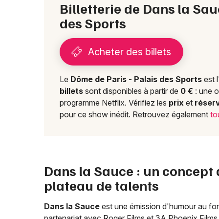
Billetterie de Dans la Sa
des Sports
Acheter des billets
Le
Dôme de Paris - Palais des Sports
est 
billets
sont disponibles à partir de
0 €
: une o
programme Netflix. Vérifiez les
prix
et
réser
pour ce show inédit. Retrouvez également
to
Dans la Sauce : un concept 
plateau de talents
Dans la Sauce
est une émission d'humour au form
partenariat avec Roger Films et 3A Phoenix Films