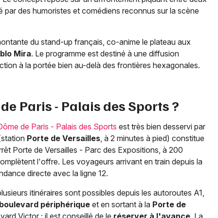
tré par des humoristes et comédiens reconnus sur la scène
 montante du stand-up français, co-anime le plateau aux
blo Mira
. Le programme est destiné à une diffusion
uction à la portée bien au-delà des frontières hexagonales.
 Paris - Palais des Sports ?
Dôme de Paris - Palais des Sports
est très bien desservi par
station
Porte de Versailles
, à 2 minutes à pied) constitue
rrêt Porte de Versailles - Parc des Expositions, à 200
omplètent l'offre. Les voyageurs arrivant en train depuis la
dance directe avec la ligne 12.
plusieurs itinéraires sont possibles depuis les autoroutes A1,
boulevard périphérique
et en sortant à la
Porte de
ard Victor ; il est conseillé de le
réserver à l'avance
. La