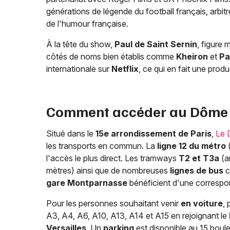
générations de légende du football français, arbi
de l'humour française.
À la tête du show,
Paul de Saint Sernin
, figure
côtés de noms bien établis comme
Kheiron
et
Pa
internationale sur
Netflix
, ce qui en fait une prod
Comment accéder au Dôme de
Situé dans le
15e arrondissement de Paris
,
Le 
les transports en commun. La
ligne 12 du métro
(
l'accès le plus direct. Les tramways
T2 et T3a
(a
mètres) ainsi que de nombreuses
lignes de bus
c
gare Montparnasse
bénéficient d'une correspon
Pour les personnes souhaitant venir
en voiture
, 
A3, A4, A6, A10, A13, A14 et A15 en rejoignant le
Versailles
. Un
parking
est disponible au 15 boulev