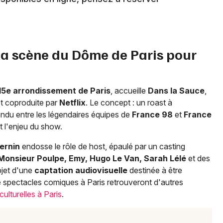
Newsletter des sorties
la scène du Dôme de Paris pour
Artistes en tournée
Actus à Paris
15e arrondissement de Paris
, accueille
Dans la Sauce
,
Magazine à Paris
et coproduite par
Netflix
. Le concept : un roast à
endu entre les légendaires équipes de
France 98
et
France
t l'enjeu du show.
ernin
endosse le rôle de host, épaulé par un casting
 Monsieur Poulpe, Emy, Hugo Le Van, Sarah Lélé
et des
objet d'une
captation audiovisuelle
destinée à être
de spectacles comiques à Paris retrouveront d'autres
culturelles à Paris
.
Choisir mes départements
75 - Paris