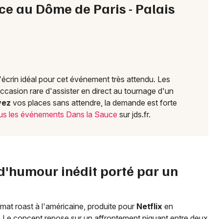
uce au Dôme de Paris - Palais
Mon email
Je m'abonne
l'écrin idéal pour cet événement très attendu. Les
ccasion rare d'assister en direct au tournage d'un
vez
vos places sans attendre, la demande est forte
us les événements Dans la Sauce
sur jds.fr.
d'humour inédit porté par un
at roast à l'américaine, produite pour
Netflix
en
. Le concept repose sur un affrontement piquant entre deux